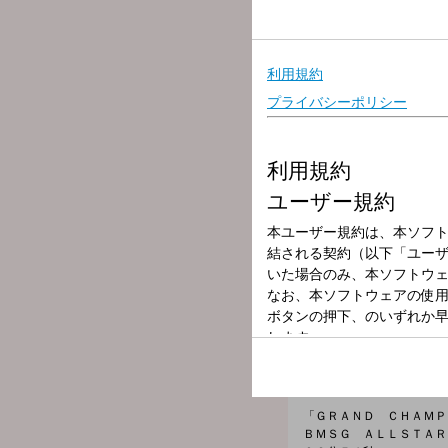
放送局
放送時間
2025年10月6日
番組名
ミュージックラ
譜久村聖，【ゲスト】Ｐｏ
今夜のゲストは２人組ユニ
のカンタンが結成。海外に
クラインで！
「ＳＵＧＡＲ」
ＢＬＡＣＫ ＢＥＲＲＹ 
０２分５７秒
「ＧＲＡＮＤ ＣＨＡＭＰ
ＢＭＳＧ ＡＬＬＳＴＡＲ