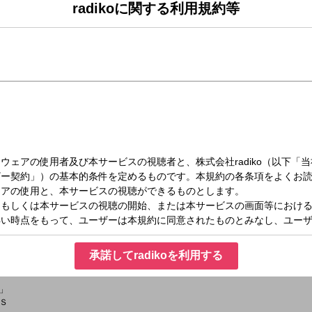
radikoに関する利用規約等
（月）10:15～11:00
イン Ｐｏｌｙｄｒｅａｍｓ
ｌｙｄｒｅａｍｓ
ットＰｏｌｙｄｒｅａｍｓ。動画クリエイター・音楽評論家として高い知名度を誇
ルーツを持つ２人の曲作りを深掘り！リクエスト・メッセージは番組ホームページ
ＴＩＭＥＳ
承諾してradikoを利用する
」
Ｓ