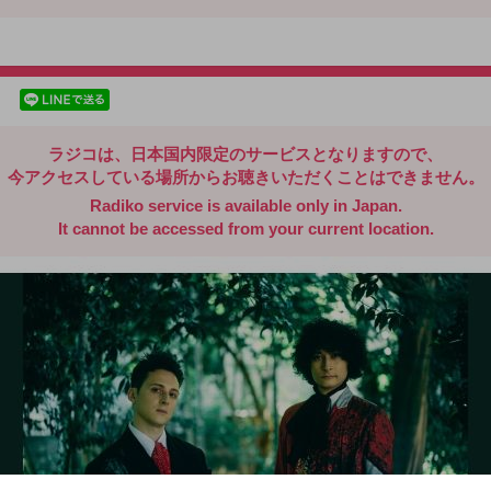
radiko.jp
facebookでシェア
lineでシェア
ラジコは、日本国内限定のサービスとなりますので、
今アクセスしている場所からお聴きいただくことはできません。
Radiko service is available only in Japan.
It cannot be accessed from your current location.