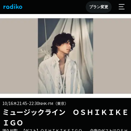
プラン変更
10/16
21:45-22:30
木
NHK-FM（東京）
ミュージックライン ＯＳＨＩＫＩＫＥ
ＩＧＯ
譜久村聖，【ゲスト】ＯＳＨＩＫＩＫＥＩＧＯ 今夜のゲストはＯＳＨ