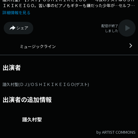
ＩＫＩＫＥＩＧＯ。習い事のピアノもギターも嫌だった少年が…セルフプ
ロデュース曲がＳＮＳで話題のアーティストに！友達とＤＩＹで作った防
詳細情報を見る
音室、作詞作曲はもちろん編曲が好き…自らこなす醍醐味、初のミニアル
バム・切ない別れの曲やアニメ主題歌の楽曲解説、「速度重視の紅茶がぶ
配信が終了
シェア
飲み」せっかちすぎる驚きのエピソードも！リクエスト・メッセージは番
しました
組ホームページから、感想は＃ミュージックラインで！ 「ＳＵＧＡ
Ｒ」 ＢＬＡＣＫ ＢＥＲＲＹ ＴＩＭＥＳ ０２分５７秒 「Ｓｔａ
ｒｅ Ｉｎ Ｗｏｎｄｅｒ」 ＢＥ：ＦＩＲＳＴ ０３分１７秒 「喩
ミュージックライン
えて」 ＯＳＨＩＫＩＫＥＩＧＯ ０３分０６秒 「メイラード」 Ｏ
ＳＨＩＫＩＫＥＩＧＯ ０２分５７秒 「月」 ＴＲＡＣＫ１５ ０４
分３３秒
出演者
譜久村聖(ＤＪ)/ＯＳＨＩＫＩＫＥＩＧＯ(ゲスト)
出演者の追加情報
譜久村聖
by ARTIST COMMONS