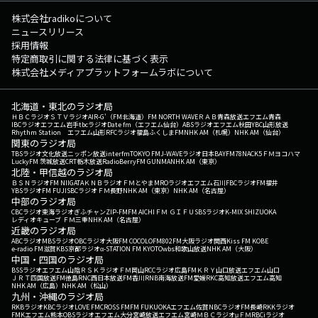
株式会社radikoについて
ニュースリリース
採用情報
特定商取引に関する法律に基づく表示
株式会社メディアプラットフォームラボについて
北海道・東北のラジオ局
ＨＢＣラジオ
ＳＴＶラジオ
AIR-G'（FM北海道）
FM NORTH WAVE
ＲＡＢ青森放送
エフエム青森
IBCラジオ
エフエム岩手
tbcラジオ
Date fm（エフエム仙台）
ABSラジオ
エフエム秋田
YBC山形放送
Rhythm Station エフエム山形
RFCラジオ福島
ふくしまFM
NHK AM（札幌）
NHK AM（仙台）
関東のラジオ局
TBSラジオ
文化放送
ニッポン放送
interfm
TOKYO FM
J-WAVE
ラジオ日本
BAYFM78
NACK5
ＦＭヨコハマ
LuckyFM 茨城放送
CRT栃木放送
RadioBerry
FM GUNMA
NHK AM（東京）
北陸・甲信越のラジオ局
ＢＳＮラジオ
FM NIIGATA
ＫＮＢラジオ
ＦＭとやま
MROラジオ
エフエム石川
FBCラジオ
FM福井
YBSラジオ
FM FUJI
SBCラジオ
ＦＭ長野
NHK AM（東京）
NHK AM（名古屋）
中部のラジオ局
CBCラジオ
東海ラジオ
ぎふチャン
ZIP-FM
FM AICHI
ＦＭ ＧＩＦＵ
SBSラジオ
K-MIX SHIZUOKA
レディオキューブ ＦＭ三重
NHK AM（名古屋）
近畿のラジオ局
ABCラジオ
MBSラジオ
OBCラジオ大阪
FM COCOLO
FM802
FM大阪
ラジオ関西
Kiss FM KOBE
e-radio FM滋賀
KBS京都ラジオ
α-STATION FM KYOTO
wbs和歌山放送
NHK AM（大阪）
中国・四国のラジオ局
BSSラジオ
エフエム山陰
ＲＳＫラジオ
ＦＭ岡山
RCCラジオ
広島FM
ＫＲＹ山口放送
エフエム山口
ＪＲＴ四国放送
FM徳島
RNC西日本放送
FM香川
RNB南海放送
FM愛媛
RKC高知放送
エフエム高知
NHK AM（広島）
NHK AM（松山）
九州・沖縄のラジオ局
RKBラジオ
KBCラジオ
LOVE FM
CROSS FM
FM FUKUOKA
エフエム佐賀
NBCラジオ
FM長崎
RKKラジオ
FMKエフエム熊本
OBSラジオ
エフエム大分
宮崎放送
エフエム宮崎
ＭＢＣラジオ
μＦＭ
RBCiラジオ