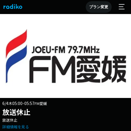
プラン変更
6/4
05:00-05:57
木
FM愛媛
放送休止
放送休止
詳細情報を見る