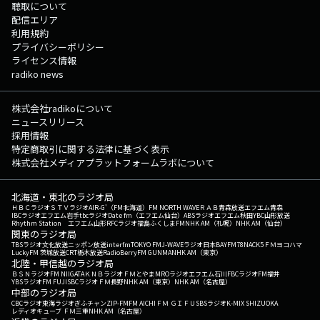
聴取について
配信エリア
利用規約
プライバシーポリシー
ライセンス情報
radiko news
株式会社radikoについて
ニュースリリース
採用情報
特定商取引に関する法律に基づく表示
株式会社メディアプラットフォームラボについて
北海道・東北のラジオ局
ＨＢＣラジオ
ＳＴＶラジオ
AIR-G'（FM北海道）
FM NORTH WAVE
ＲＡＢ青森放送
エフエム青森
IBCラジオ
エフエム岩手
tbcラジオ
Date fm（エフエム仙台）
ABSラジオ
エフエム秋田
YBC山形放送
Rhythm Station エフエム山形
RFCラジオ福島
ふくしまFM
NHK AM（札幌）
NHK AM（仙台）
関東のラジオ局
TBSラジオ
文化放送
ニッポン放送
interfm
TOKYO FM
J-WAVE
ラジオ日本
BAYFM78
NACK5
ＦＭヨコハマ
LuckyFM 茨城放送
CRT栃木放送
RadioBerry
FM GUNMA
NHK AM（東京）
北陸・甲信越のラジオ局
ＢＳＮラジオ
FM NIIGATA
ＫＮＢラジオ
ＦＭとやま
MROラジオ
エフエム石川
FBCラジオ
FM福井
YBSラジオ
FM FUJI
SBCラジオ
ＦＭ長野
NHK AM（東京）
NHK AM（名古屋）
中部のラジオ局
CBCラジオ
東海ラジオ
ぎふチャン
ZIP-FM
FM AICHI
ＦＭ ＧＩＦＵ
SBSラジオ
K-MIX SHIZUOKA
レディオキューブ ＦＭ三重
NHK AM（名古屋）