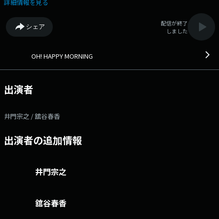
今日が、ハッピーな一日となりますように♪ 番組Webサイト：
詳細情報を見る
https://jfn-pods.com/program/27266 メッセージフォーム：
https://form.jfn.co.jp/happy/message Xハッシュタグは「#ハピモ
配信が終了
シェア
ニ」 Xアカウントは「@hapimoni」
しました
OH! HAPPY MORNING
出演者
井門宗之 / 舘谷春香
出演者の追加情報
井門宗之
舘谷春香