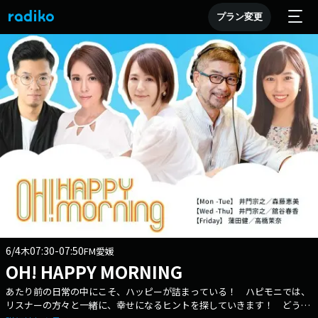
プラン変更
6/4
07:30-07:50
木
FM愛媛
OH! HAPPY MORNING
あたり前の日常の中にこそ、ハッピーが詰まっている！ ハピモニでは、
リスナーの方々と一緒に、幸せになるヒントを探していきます！ どうか