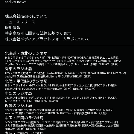
radiko news
株式会社radikoについて
ニュースリリース
採用情報
特定商取引に関する法律に基づく表示
株式会社メディアプラットフォームラボについて
北海道・東北のラジオ局
ＨＢＣラジオ
ＳＴＶラジオ
AIR-G'（FM北海道）
FM NORTH WAVE
ＲＡＢ青森放送
エフエム青森
IBCラジオ
エフエム岩手
tbcラジオ
Date fm（エフエム仙台）
ABSラジオ
エフエム秋田
YBC山形放送
Rhythm Station エフエム山形
RFCラジオ福島
ふくしまFM
NHK AM（札幌）
NHK AM（仙台）
関東のラジオ局
TBSラジオ
文化放送
ニッポン放送
interfm
TOKYO FM
J-WAVE
ラジオ日本
BAYFM78
NACK5
ＦＭヨコハマ
LuckyFM 茨城放送
CRT栃木放送
RadioBerry
FM GUNMA
NHK AM（東京）
北陸・甲信越のラジオ局
ＢＳＮラジオ
FM NIIGATA
ＫＮＢラジオ
ＦＭとやま
MROラジオ
エフエム石川
FBCラジオ
FM福井
YBSラジオ
FM FUJI
SBCラジオ
ＦＭ長野
NHK AM（東京）
NHK AM（名古屋）
中部のラジオ局
CBCラジオ
東海ラジオ
ぎふチャン
ZIP-FM
FM AICHI
ＦＭ ＧＩＦＵ
SBSラジオ
K-MIX SHIZUOKA
レディオキューブ ＦＭ三重
NHK AM（名古屋）
近畿のラジオ局
ABCラジオ
MBSラジオ
OBCラジオ大阪
FM COCOLO
FM802
FM大阪
ラジオ関西
Kiss FM KOBE
e-radio FM滋賀
KBS京都ラジオ
α-STATION FM KYOTO
wbs和歌山放送
NHK AM（大阪）
中国・四国のラジオ局
BSSラジオ
エフエム山陰
ＲＳＫラジオ
ＦＭ岡山
RCCラジオ
広島FM
ＫＲＹ山口放送
エフエム山口
ＪＲＴ四国放送
FM徳島
RNC西日本放送
FM香川
RNB南海放送
FM愛媛
RKC高知放送
エフエム高知
NHK AM（広島）
NHK AM（松山）
九州・沖縄のラジオ局