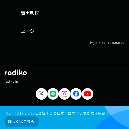
能性を塚越さんと考えます。 ▽07:19〜 【 KUMON 笑顔100点満点♪
】 「子どもの頃、KUMONやってました！」「今、子どもが通っていま
吉田明世
す！」 …というパパやママのリアルな声をお届けします。
▽07:20〜 【 ONE MORE NEWS 】 気になるニュースを“もう１つ” ピック
アップし、掘り下げていきます。 けさは「ミステリー大国イギリスで日
本文学 がブーム」 コナン・ドイル、アガサ・クリスティー… ミステ
ユージ
リーの本場イギリスで日本文学の存在感が増しています 英推理作家協会
賞ダガー賞に覆面作家・雨穴 さんの『変な絵』が最終候補入り 昨年は、
by ARTIST COMMONS
王谷晶 さんの『ババヤガの夜』が翻訳部門を受賞 なぜ今、日本文学が
海外で支持されているのか？ 文芸評論家の杉江松恋さんにお話を伺いま
す 番組Webサイト：https://www.tfm.co.jp/one/ メッセージフォー
ム：https://www.tfm.co.jp/one/form/ Xハッシュタグは「#ワンモ」
Xアカウントは「@ONEMORNING_1」
radiko.jp
ラジコプレミアムに登録すると日本全国のラジオが聴き放題！
詳しくはこちら