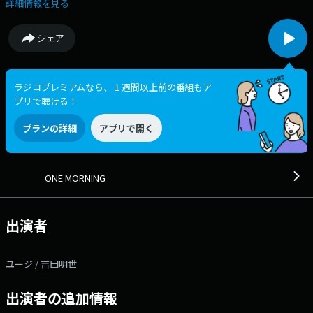
行っている食べ物をワンコメで教えてください。 なかなか手に入らず行
詳細情報を見る
列に並んだ！家族でハマって冷蔵庫が材料で埋まっている、などなど、
流行の食べ物に関するエピソードも一緒に送ってください。 流行りの食
シェア
べ物には、食指が動かないという方は、 自分だけのマイブームまたは、
流行りの食べ物に乗らない理由を教えてください。 タレントの"ユ
ージ"とフリーアナウンサーの"吉田明世"がお届けする「ONE
MORNING」。 今日も一緒に素敵な1日をスタートさせましょう！ 日
ラジコプレミアムなら、１週間以上前の番組もア
替わりのリスナーアンケート＜ワンコメ・ワンジャッジ＞ 番組Xでのア
プリで聴ける！
ンケート ⇨投票は★ONE MORNING 公式Xで実施！★また「#ワンモ」で
あなたの声=ワンコメを募集中です！ みなさんからの「BEST HITS
プランの詳細
アプリで開く
REQUEST」もHPから募集中！！ 採用された方には番組オリジナルステ
ッカーをプレゼントしています。 ＊時間多少前後する場合がありま
す。 また、内容も一部変更となる場合があります＊ ▽06:50〜 【 快
適生活ラジオショッピング 】 快適生活ラジオショッピング
ONE MORNING
▽06:55〜 【 MY OLYMPIC 】 トップアスリートたちが出演！ 日本各地
で開催される競技会などを通して、かつての名選手から将来有望なオリン
ピック代表選手のタマゴまで選手を紹介。 ▽07:00〜 【 MORNING
出演者
HEADLINE 】 全国のお天気と最新のHEADLINE NEWSをお届け！ その中
から特に注目したい話題について、 番組コメンテーターの塚越健司さん
が解説します。 ▽07:10〜 【 リポビタンD TREND NET 】 けさのテー
ユージ / 吉田明世
マは「成果は120件中1件…日本版DOGE を無駄にしないために」 政策
効果の乏しい減税や補助金を 見直すために発足した日本版DOGE。 各省
庁の自主点検が出そろい、120件の優遇制度のうち “廃止の方向”が示され
出演者の追加情報
たのは1件だけ。 行政のムダをどう減らすのか？日本版DOGEの課題と可