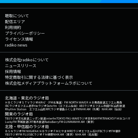
聴取について
配信エリア
利用規約
プライバシーポリシー
ライセンス情報
radiko news
株式会社radikoについて
ニュースリリース
採用情報
特定商取引に関する法律に基づく表示
株式会社メディアプラットフォームラボについて
北海道・東北のラジオ局
ＨＢＣラジオ
ＳＴＶラジオ
AIR-G'（FM北海道）
FM NORTH WAVE
ＲＡＢ青森放送
エフエム青森
IBCラジオ
エフエム岩手
tbcラジオ
Date fm（エフエム仙台）
ABSラジオ
エフエム秋田
YBC山形放送
Rhythm Station エフエム山形
RFCラジオ福島
ふくしまFM
NHK AM（札幌）
NHK AM（仙台）
関東のラジオ局
TBSラジオ
文化放送
ニッポン放送
interfm
TOKYO FM
J-WAVE
ラジオ日本
BAYFM78
NACK5
ＦＭヨコハマ
LuckyFM 茨城放送
CRT栃木放送
RadioBerry
FM GUNMA
NHK AM（東京）
北陸・甲信越のラジオ局
ＢＳＮラジオ
FM NIIGATA
ＫＮＢラジオ
ＦＭとやま
MROラジオ
エフエム石川
FBCラジオ
FM福井
YBSラジオ
FM FUJI
SBCラジオ
ＦＭ長野
NHK AM（東京）
NHK AM（名古屋）