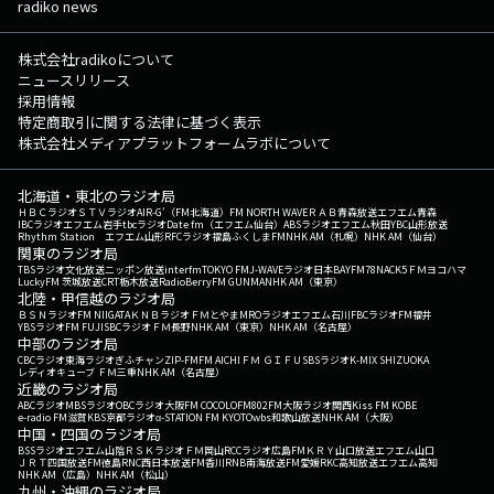
radiko news
株式会社radikoについて
ニュースリリース
採用情報
特定商取引に関する法律に基づく表示
株式会社メディアプラットフォームラボについて
北海道・東北のラジオ局
ＨＢＣラジオ
ＳＴＶラジオ
AIR-G'（FM北海道）
FM NORTH WAVE
ＲＡＢ青森放送
エフエム青森
IBCラジオ
エフエム岩手
tbcラジオ
Date fm（エフエム仙台）
ABSラジオ
エフエム秋田
YBC山形放送
Rhythm Station エフエム山形
RFCラジオ福島
ふくしまFM
NHK AM（札幌）
NHK AM（仙台）
関東のラジオ局
TBSラジオ
文化放送
ニッポン放送
interfm
TOKYO FM
J-WAVE
ラジオ日本
BAYFM78
NACK5
ＦＭヨコハマ
LuckyFM 茨城放送
CRT栃木放送
RadioBerry
FM GUNMA
NHK AM（東京）
北陸・甲信越のラジオ局
ＢＳＮラジオ
FM NIIGATA
ＫＮＢラジオ
ＦＭとやま
MROラジオ
エフエム石川
FBCラジオ
FM福井
YBSラジオ
FM FUJI
SBCラジオ
ＦＭ長野
NHK AM（東京）
NHK AM（名古屋）
中部のラジオ局
CBCラジオ
東海ラジオ
ぎふチャン
ZIP-FM
FM AICHI
ＦＭ ＧＩＦＵ
SBSラジオ
K-MIX SHIZUOKA
レディオキューブ ＦＭ三重
NHK AM（名古屋）
近畿のラジオ局
ABCラジオ
MBSラジオ
OBCラジオ大阪
FM COCOLO
FM802
FM大阪
ラジオ関西
Kiss FM KOBE
e-radio FM滋賀
KBS京都ラジオ
α-STATION FM KYOTO
wbs和歌山放送
NHK AM（大阪）
中国・四国のラジオ局
BSSラジオ
エフエム山陰
ＲＳＫラジオ
ＦＭ岡山
RCCラジオ
広島FM
ＫＲＹ山口放送
エフエム山口
ＪＲＴ四国放送
FM徳島
RNC西日本放送
FM香川
RNB南海放送
FM愛媛
RKC高知放送
エフエム高知
NHK AM（広島）
NHK AM（松山）
九州・沖縄のラジオ局