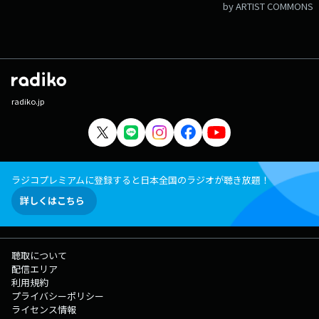
能性を塚越さんと考えます。 ▽07:19〜 【 KUMON 笑顔100点満点♪
by ARTIST COMMONS
】 「子どもの頃、KUMONやってました！」「今、子どもが通っていま
す！」 …というパパやママのリアルな声をお届けします。
▽07:20〜 【 ONE MORE NEWS 】 気になるニュースを“もう１つ” ピック
アップし、掘り下げていきます。 けさは「ミステリー大国イギリスで日
本文学 がブーム」 コナン・ドイル、アガサ・クリスティー… ミステ
リーの本場イギリスで日本文学の存在感が増しています 英推理作家協会
賞ダガー賞に覆面作家・雨穴 さんの『変な絵』が最終候補入り 昨年は、
radiko.jp
王谷晶 さんの『ババヤガの夜』が翻訳部門を受賞 なぜ今、日本文学が
海外で支持されているのか？ 文芸評論家の杉江松恋さんにお話を伺いま
す 番組Webサイト：https://www.tfm.co.jp/one/ メッセージフォー
ム：https://www.tfm.co.jp/one/form/ Xハッシュタグは「#ワンモ」
Xアカウントは「@ONEMORNING_1」
ラジコプレミアムに登録すると日本全国のラジオが聴き放題！
詳しくはこちら
聴取について
配信エリア
利用規約
プライバシーポリシー
ライセンス情報