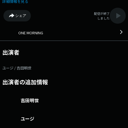
行っている食べ物をワンコメで教えてください。 なかなか手に入らず行
詳細情報を見る
列に並んだ！家族でハマって冷蔵庫が材料で埋まっている、などなど、
流行の食べ物に関するエピソードも一緒に送ってください。 流行りの食
配信が終了
シェア
べ物には、食指が動かないという方は、 自分だけのマイブームまたは、
しました
流行りの食べ物に乗らない理由を教えてください。 タレントの"ユ
ージ"とフリーアナウンサーの"吉田明世"がお届けする「ONE
MORNING」。 今日も一緒に素敵な1日をスタートさせましょう！ 日
ONE MORNING
替わりのリスナーアンケート＜ワンコメ・ワンジャッジ＞ 番組Xでのア
ンケート ⇨投票は★ONE MORNING 公式Xで実施！★また「#ワンモ」で
あなたの声=ワンコメを募集中です！ みなさんからの「BEST HITS
出演者
REQUEST」もHPから募集中！！ 採用された方には番組オリジナルステ
ッカーをプレゼントしています。 ＊時間多少前後する場合がありま
す。 また、内容も一部変更となる場合があります＊ ▽06:50〜 【 快
ユージ / 吉田明世
適生活ラジオショッピング 】 快適生活ラジオショッピング
▽06:55〜 【 MY OLYMPIC 】 トップアスリートたちが出演！ 日本各地
出演者の追加情報
で開催される競技会などを通して、かつての名選手から将来有望なオリン
ピック代表選手のタマゴまで選手を紹介。 ▽07:00〜 【 MORNING
HEADLINE 】 全国のお天気と最新のHEADLINE NEWSをお届け！ その中
から特に注目したい話題について、 番組コメンテーターの塚越健司さん
吉田明世
が解説します。 ▽07:10〜 【 リポビタンD TREND NET 】 けさのテー
マは「成果は120件中1件…日本版DOGE を無駄にしないために」 政策
効果の乏しい減税や補助金を 見直すために発足した日本版DOGE。 各省
ユージ
庁の自主点検が出そろい、120件の優遇制度のうち “廃止の方向”が示され
たのは1件だけ。 行政のムダをどう減らすのか？日本版DOGEの課題と可