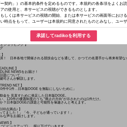
ーアナウンサーの"吉田明世"がお届けする「ONE MORNING」。
スタートさせましょう！
ート＜ワンコメ・ワンジャッジ＞
G 公式Xで実施！★
また「#ワンモ」であなたの声=ワンコメを募集中です！
TS REQUEST」もHPから募集中！！
ジナルステッカーをプレゼントしています。
あります。
承諾してradikoを利用する
る場合があります＊
ラジオショッピング 】
グ
C 】
演！ 日本各地で開催される競技会などを通して、かつての名選手から将来有望な
EADLINE 】
LINE NEWSをお届け！
話題について、
健司さんが解説します。
TREND NET 】
0件中1件…日本版DOGE を無駄にしないために」
助金を 見直すために発足した日本版DOGE。
、120件の優遇制度のうち “廃止の方向”が示されたのは1件だけ。
か？日本版DOGEの課題と可能性を塚越さんと考えます。
顔100点満点♪ 】
やってました！」「今、子どもが通っています！」
ルな声をお届けします。
 NEWS 】
１つ” ピックアップし、掘り下げていきます。