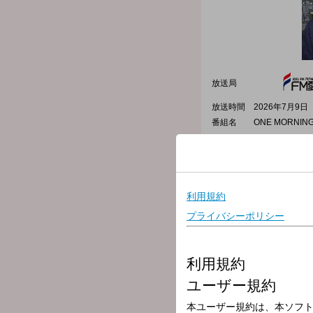
放送局
放送時間
2026年7月9日（
番組名
ONE MORNIN
日替わりのリスナーアンケ
けさのテーマは「流行りの
あなたやあなたの周りで流
なかなか手に入らず行列に
流行の食べ物に関するエピ
流行りの食べ物には、食指
自分だけのマイブームまた