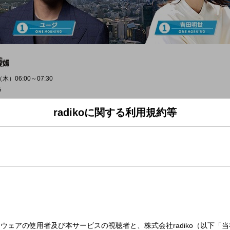
木）06:00～07:30
G
radikoに関する利用規約等
ート＜ワンコメ・ワンジャッジ＞
食べ物は、好きですか？」
行っている食べ物をワンコメで教えてください。
並んだ！家族でハマって冷蔵庫が材料で埋まっている、などなど、
ソードも一緒に送ってください。
が動かないという方は、
は、流行りの食べ物に乗らない理由を教えてください。