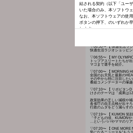
タレントの"ユージ"とフリ
今日も一緒に素敵な1日を
日替わりのリスナーアンケ
番組Xでのアンケート
⇨投票は
★ONE MORNIN
みなさんからの「BEST HI
採用された方には番組オリ
＊時間多少前後する場合が
また、内容も一部変更とな
▽06:50〜 【 快適生活
快適生活ラジオショッピン
▽06:55〜 【 MY OLYMPI
トップアスリートたちが出
マゴまで選手を紹介。
▽07:00〜 【 MORNING H
全国のお天気と最新のHEAD
その中から特に注目したい
番組コメンテーターの塚越
▽07:10〜 【 リポビタンD 
けさのテーマは「成果は12
政策効果の乏しい減税や補
各省庁の自主点検が出そろい
行政のムダをどう減らすの
▽07:19〜 【 KUMON 笑
「子どもの頃、KUMON
…というパパやママのリア
▽07:20〜 【 ONE MORE
気になるニュースを“もう