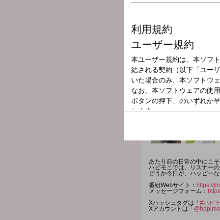
放送局
放送時間
2026年7月9日（
番組名
OH! HAPPY M
あたり前の日常の中にこそ
ハピモニでは、リスナーの
どうか今日が、ハッピーな
番組Webサイト：
https://
メッセージフォーム：
http
Xハッシュタグは「
#ハピ
Xアカウントは「
@hapimo