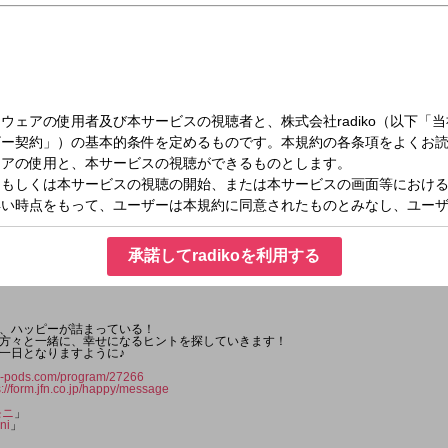
木）07:30～07:50
ORNING
承諾してradikoを利用する
、ハッピーが詰まっている！
方々と一緒に、幸せになるヒントを探していきます！
一日となりますように♪
jfn-pods.com/program/27266
s://form.jfn.co.jp/happy/message
モニ
」
ni
」