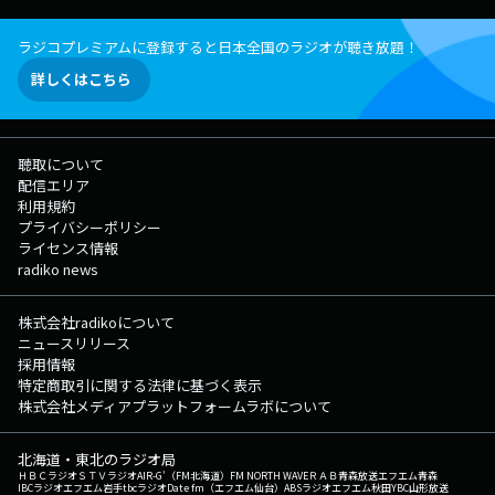
ラジコプレミアムに登録すると日本全国のラジオが聴き放題！
詳しくはこちら
聴取について
配信エリア
利用規約
プライバシーポリシー
ライセンス情報
radiko news
株式会社radikoについて
ニュースリリース
採用情報
特定商取引に関する法律に基づく表示
株式会社メディアプラットフォームラボについて
北海道・東北のラジオ局
ＨＢＣラジオ
ＳＴＶラジオ
AIR-G'（FM北海道）
FM NORTH WAVE
ＲＡＢ青森放送
エフエム青森
IBCラジオ
エフエム岩手
tbcラジオ
Date fm（エフエム仙台）
ABSラジオ
エフエム秋田
YBC山形放送