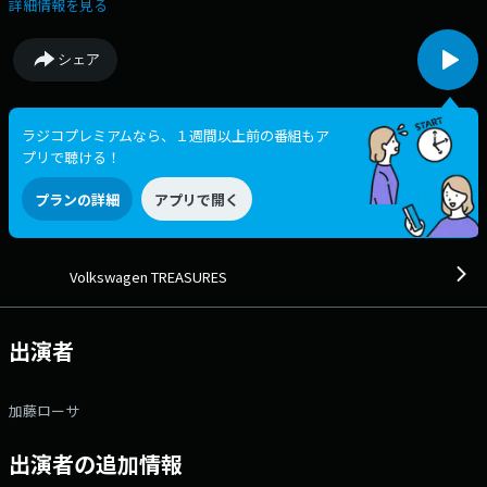
る番組 『Volkswagen TREASURES』 木曜日のテーマは、モノ、「人
詳細情報を見る
生をともにした宝物」です。 あなたの思い出や、毎日の時間の中で輝
いている大切なトレジャーズに、エピソードをそえて、 番組ホームペー
シェア
ジのメッセージ・フォームからお送りください。 紹介した方には、番
組オリジナルデザインのQUOカードPay 3,000円分をプレゼント！ 番
組Webサイト：https://www.tfm.co.jp/treasures/ メッセージフォー
ム：https://www.tfm.co.jp/f/treasures/message Xハッシュタグは
ラジコプレミアムなら、１週間以上前の番組もア
「#トレジャーズ」
プリで聴ける！
プランの詳細
アプリで開く
Volkswagen TREASURES
出演者
加藤ローサ
出演者の追加情報