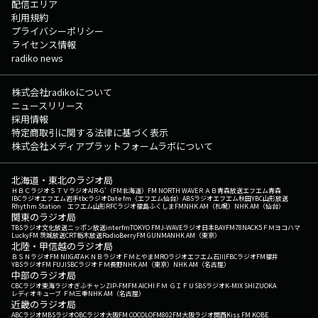
配信エリア
利用規約
プライバシーポリシー
ライセンス情報
radiko news
株式会社radikoについて
ニュースリリース
採用情報
特定商取引に関する法律に基づく表示
株式会社メディアプラットフォームラボについて
北海道・東北のラジオ局
ＨＢＣラジオ
ＳＴＶラジオ
AIR-G'（FM北海道）
FM NORTH WAVE
ＲＡＢ青森放送
エフエム青森
IBCラジオ
エフエム岩手
tbcラジオ
Date fm（エフエム仙台）
ABSラジオ
エフエム秋田
YBC山形放送
Rhythm Station エフエム山形
RFCラジオ福島
ふくしまFM
NHK AM（札幌）
NHK AM（仙台）
関東のラジオ局
TBSラジオ
文化放送
ニッポン放送
interfm
TOKYO FM
J-WAVE
ラジオ日本
BAYFM78
NACK5
ＦＭヨコハマ
LuckyFM 茨城放送
CRT栃木放送
RadioBerry
FM GUNMA
NHK AM（東京）
北陸・甲信越のラジオ局
ＢＳＮラジオ
FM NIIGATA
ＫＮＢラジオ
ＦＭとやま
MROラジオ
エフエム石川
FBCラジオ
FM福井
YBSラジオ
FM FUJI
SBCラジオ
ＦＭ長野
NHK AM（東京）
NHK AM（名古屋）
中部のラジオ局
CBCラジオ
東海ラジオ
ぎふチャン
ZIP-FM
FM AICHI
ＦＭ ＧＩＦＵ
SBSラジオ
K-MIX SHIZUOKA
レディオキューブ ＦＭ三重
NHK AM（名古屋）
近畿のラジオ局
ABCラジオ
MBSラジオ
OBCラジオ大阪
FM COCOLO
FM802
FM大阪
ラジオ関西
Kiss FM KOBE