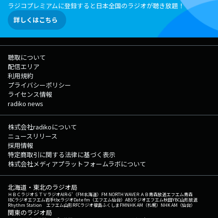
ラジコプレミアムに登録すると日本全国のラジオが聴き放題！
詳しくはこちら
聴取について
配信エリア
利用規約
プライバシーポリシー
ライセンス情報
radiko news
株式会社radikoについて
ニュースリリース
採用情報
特定商取引に関する法律に基づく表示
株式会社メディアプラットフォームラボについて
北海道・東北のラジオ局
ＨＢＣラジオ
ＳＴＶラジオ
AIR-G'（FM北海道）
FM NORTH WAVE
ＲＡＢ青森放送
エフエム青森
IBCラジオ
エフエム岩手
tbcラジオ
Date fm（エフエム仙台）
ABSラジオ
エフエム秋田
YBC山形放送
Rhythm Station エフエム山形
RFCラジオ福島
ふくしまFM
NHK AM（札幌）
NHK AM（仙台）
関東のラジオ局