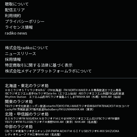
聴取について
配信エリア
利用規約
プライバシーポリシー
ライセンス情報
radiko news
株式会社radikoについて
ニュースリリース
採用情報
特定商取引に関する法律に基づく表示
株式会社メディアプラットフォームラボについて
北海道・東北のラジオ局
ＨＢＣラジオ
ＳＴＶラジオ
AIR-G'（FM北海道）
FM NORTH WAVE
ＲＡＢ青森放送
エフエム青森
IBCラジオ
エフエム岩手
tbcラジオ
Date fm（エフエム仙台）
ABSラジオ
エフエム秋田
YBC山形放送
Rhythm Station エフエム山形
RFCラジオ福島
ふくしまFM
NHK AM（札幌）
NHK AM（仙台）
関東のラジオ局
TBSラジオ
文化放送
ニッポン放送
interfm
TOKYO FM
J-WAVE
ラジオ日本
BAYFM78
NACK5
ＦＭヨコハマ
LuckyFM 茨城放送
CRT栃木放送
RadioBerry
FM GUNMA
NHK AM（東京）
北陸・甲信越のラジオ局
ＢＳＮラジオ
FM NIIGATA
ＫＮＢラジオ
ＦＭとやま
MROラジオ
エフエム石川
FBCラジオ
FM福井
YBSラジオ
FM FUJI
SBCラジオ
ＦＭ長野
NHK AM（東京）
NHK AM（名古屋）
中部のラジオ局
CBCラジオ
東海ラジオ
ぎふチャン
ZIP-FM
FM AICHI
ＦＭ ＧＩＦＵ
SBSラジオ
K-MIX SHIZUOKA
レディオキューブ ＦＭ三重
NHK AM（名古屋）