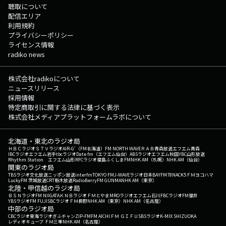
聴取について
配信エリア
利用規約
プライバシーポリシー
ライセンス情報
radiko news
株式会社radikoについて
ニュースリリース
採用情報
特定商取引に関する法律に基づく表示
株式会社メディアプラットフォームラボについて
北海道・東北のラジオ局
ＨＢＣラジオ
ＳＴＶラジオ
AIR-G'（FM北海道）
FM NORTH WAVE
ＲＡＢ青森放送
エフエム青森
IBCラジオ
エフエム岩手
tbcラジオ
Date fm（エフエム仙台）
ABSラジオ
エフエム秋田
YBC山形放送
Rhythm Station エフエム山形
RFCラジオ福島
ふくしまFM
NHK AM（札幌）
NHK AM（仙台）
関東のラジオ局
TBSラジオ
文化放送
ニッポン放送
interfm
TOKYO FM
J-WAVE
ラジオ日本
BAYFM78
NACK5
ＦＭヨコハマ
LuckyFM 茨城放送
CRT栃木放送
RadioBerry
FM GUNMA
NHK AM（東京）
北陸・甲信越のラジオ局
ＢＳＮラジオ
FM NIIGATA
ＫＮＢラジオ
ＦＭとやま
MROラジオ
エフエム石川
FBCラジオ
FM福井
YBSラジオ
FM FUJI
SBCラジオ
ＦＭ長野
NHK AM（東京）
NHK AM（名古屋）
中部のラジオ局
CBCラジオ
東海ラジオ
ぎふチャン
ZIP-FM
FM AICHI
ＦＭ ＧＩＦＵ
SBSラジオ
K-MIX SHIZUOKA
レディオキューブ ＦＭ三重
NHK AM（名古屋）