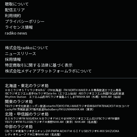
聴取について
配信エリア
利用規約
プライバシーポリシー
ライセンス情報
radiko news
株式会社radikoについて
ニュースリリース
採用情報
特定商取引に関する法律に基づく表示
株式会社メディアプラットフォームラボについて
北海道・東北のラジオ局
ＨＢＣラジオ
ＳＴＶラジオ
AIR-G'（FM北海道）
FM NORTH WAVE
ＲＡＢ青森放送
エフエム青森
IBCラジオ
エフエム岩手
tbcラジオ
Date fm（エフエム仙台）
ABSラジオ
エフエム秋田
YBC山形放送
Rhythm Station エフエム山形
RFCラジオ福島
ふくしまFM
NHK AM（札幌）
NHK AM（仙台）
関東のラジオ局
TBSラジオ
文化放送
ニッポン放送
interfm
TOKYO FM
J-WAVE
ラジオ日本
BAYFM78
NACK5
ＦＭヨコハマ
LuckyFM 茨城放送
CRT栃木放送
RadioBerry
FM GUNMA
NHK AM（東京）
北陸・甲信越のラジオ局
ＢＳＮラジオ
FM NIIGATA
ＫＮＢラジオ
ＦＭとやま
MROラジオ
エフエム石川
FBCラジオ
FM福井
YBSラジオ
FM FUJI
SBCラジオ
ＦＭ長野
NHK AM（東京）
NHK AM（名古屋）
中部のラジオ局
CBCラジオ
東海ラジオ
ぎふチャン
ZIP-FM
FM AICHI
ＦＭ ＧＩＦＵ
SBSラジオ
K-MIX SHIZUOKA
レディオキューブ ＦＭ三重
NHK AM（名古屋）