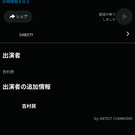
村民 ▽今日のメッセージテーマは「一緒にやらない？」 ▼09：40
詳細情報を見る
頃 気になるニュース 今日の新聞から気になる記事をご紹介！
▼10：00頃 吉村民 尺八を吹く ▼10：10頃 特集コーナー
配信が終了
シェア
▼10：45頃 メタバース民の為になる未来ニュース！ 未来を感じる様々
しました
なニュースをお伝えします。 ▼11：05頃 民のトラブル解決ラ
ボ！ 番組へのメッセージはこちら メール：sw@jorf.co.jp Xアカウ
ントは「@sweet924_1422」Xハッシュタグは「#スイート924」
SWEET!!
出演者
吉村民
出演者の追加情報
吉村民
by ARTIST COMMONS