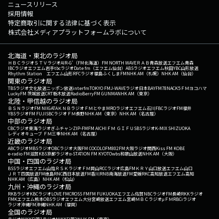
ニュースリリース
採用情報
特定商取引に関する法律に基づく表示
株式会社メディアプラットフォームラボについて
北海道・東北のラジオ局
ＨＢＣラジオ
ＳＴＶラジオ
AIR-G'（FM北海道）
FM NORTH WAVE
ＲＡＢ青森放送
エフエム青森
IBCラジオ
エフエム岩手
tbcラジオ
Date fm（エフエム仙台）
ABSラジオ
エフエム秋田
YBC山形放送
Rhythm Station エフエム山形
RFCラジオ福島
ふくしまFM
NHK AM（札幌）
NHK AM（仙台）
関東のラジオ局
TBSラジオ
文化放送
ニッポン放送
interfm
TOKYO FM
J-WAVE
ラジオ日本
BAYFM78
NACK5
ＦＭヨコハマ
LuckyFM 茨城放送
CRT栃木放送
RadioBerry
FM GUNMA
NHK AM（東京）
北陸・甲信越のラジオ局
ＢＳＮラジオ
FM NIIGATA
ＫＮＢラジオ
ＦＭとやま
MROラジオ
エフエム石川
FBCラジオ
FM福井
YBSラジオ
FM FUJI
SBCラジオ
ＦＭ長野
NHK AM（東京）
NHK AM（名古屋）
中部のラジオ局
CBCラジオ
東海ラジオ
ぎふチャン
ZIP-FM
FM AICHI
ＦＭ ＧＩＦＵ
SBSラジオ
K-MIX SHIZUOKA
レディオキューブ ＦＭ三重
NHK AM（名古屋）
近畿のラジオ局
ABCラジオ
MBSラジオ
OBCラジオ大阪
FM COCOLO
FM802
FM大阪
ラジオ関西
Kiss FM KOBE
e-radio FM滋賀
KBS京都ラジオ
α-STATION FM KYOTO
wbs和歌山放送
NHK AM（大阪）
中国・四国のラジオ局
BSSラジオ
エフエム山陰
ＲＳＫラジオ
ＦＭ岡山
RCCラジオ
広島FM
ＫＲＹ山口放送
エフエム山口
ＪＲＴ四国放送
FM徳島
RNC西日本放送
FM香川
RNB南海放送
FM愛媛
RKC高知放送
エフエム高知
NHK AM（広島）
NHK AM（松山）
九州・沖縄のラジオ局
RKBラジオ
KBCラジオ
LOVE FM
CROSS FM
FM FUKUOKA
エフエム佐賀
NBCラジオ
FM長崎
RKKラジオ
FMKエフエム熊本
OBSラジオ
エフエム大分
宮崎放送
エフエム宮崎
ＭＢＣラジオ
μＦＭ
RBCiラジオ
ラジオ沖縄
FM沖縄
NHK AM（福岡）
全国のラジオ局