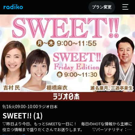
プラン変更
9/16
09:00-10:00
火
ラジオ日本
SWEET!! (1)
▽昨日より今日、もっとSWEETな一日に！ 毎日のHOTな情報から主婦に
役立つ情報まで盛りだくさんでお送りします。 ▽パーソナリティ：吉