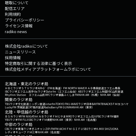
聴取について
配信エリア
利用規約
プライバシーポリシー
ライセンス情報
radiko news
株式会社radikoについて
ニュースリリース
採用情報
特定商取引に関する法律に基づく表示
株式会社メディアプラットフォームラボについて
北海道・東北のラジオ局
ＨＢＣラジオ
ＳＴＶラジオ
AIR-G'（FM北海道）
FM NORTH WAVE
ＲＡＢ青森放送
エフエム青森
IBCラジオ
エフエム岩手
tbcラジオ
Date fm（エフエム仙台）
ABSラジオ
エフエム秋田
YBC山形放送
Rhythm Station エフエム山形
RFCラジオ福島
ふくしまFM
NHK AM（札幌）
NHK AM（仙台）
関東のラジオ局
TBSラジオ
文化放送
ニッポン放送
interfm
TOKYO FM
J-WAVE
ラジオ日本
BAYFM78
NACK5
ＦＭヨコハマ
LuckyFM 茨城放送
CRT栃木放送
RadioBerry
FM GUNMA
NHK AM（東京）
北陸・甲信越のラジオ局
ＢＳＮラジオ
FM NIIGATA
ＫＮＢラジオ
ＦＭとやま
MROラジオ
エフエム石川
FBCラジオ
FM福井
YBSラジオ
FM FUJI
SBCラジオ
ＦＭ長野
NHK AM（東京）
NHK AM（名古屋）
中部のラジオ局
CBCラジオ
東海ラジオ
ぎふチャン
ZIP-FM
FM AICHI
ＦＭ ＧＩＦＵ
SBSラジオ
K-MIX SHIZUOKA
レディオキューブ ＦＭ三重
NHK AM（名古屋）