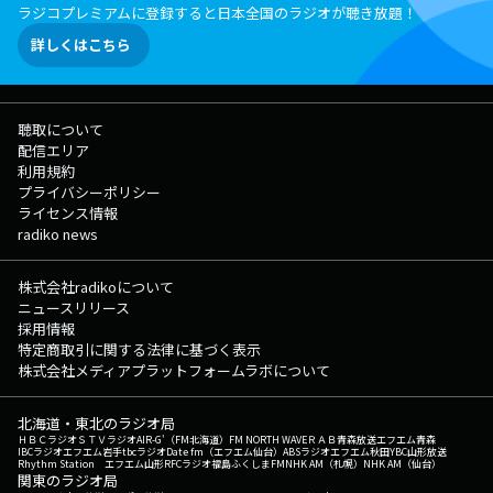
ラジコプレミアムに登録すると日本全国のラジオが聴き放題！
詳しくはこちら
聴取について
配信エリア
利用規約
プライバシーポリシー
ライセンス情報
radiko news
株式会社radikoについて
ニュースリリース
採用情報
特定商取引に関する法律に基づく表示
株式会社メディアプラットフォームラボについて
北海道・東北のラジオ局
ＨＢＣラジオ
ＳＴＶラジオ
AIR-G'（FM北海道）
FM NORTH WAVE
ＲＡＢ青森放送
エフエム青森
IBCラジオ
エフエム岩手
tbcラジオ
Date fm（エフエム仙台）
ABSラジオ
エフエム秋田
YBC山形放送
Rhythm Station エフエム山形
RFCラジオ福島
ふくしまFM
NHK AM（札幌）
NHK AM（仙台）
関東のラジオ局