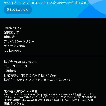
ラジコプレミアムに登録すると日本全国のラジオが聴き放題！
詳しくはこちら
聴取について
配信エリア
利用規約
プライバシーポリシー
ライセンス情報
radiko news
株式会社radikoについて
ニュースリリース
採用情報
特定商取引に関する法律に基づく表示
株式会社メディアプラットフォームラボについて
北海道・東北のラジオ局
ＨＢＣラジオ
ＳＴＶラジオ
AIR-G'（FM北海道）
FM NORTH WAVE
ＲＡＢ青森放送
エフエム青森
IBCラジオ
エフエム岩手
tbcラジオ
Date fm（エフエム仙台）
ABSラジオ
エフエム秋田
YBC山形放送
Rhythm Station エフエム山形
RFCラジオ福島
ふくしまFM
NHK AM（札幌）
NHK AM（仙台）
関東のラジオ局