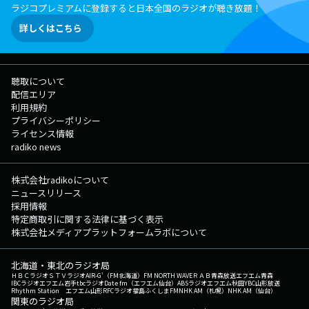
ラジコプレミアムに登録すると日本全国のラジオが聴き放題！
詳しくはこちら
聴取について
配信エリア
利用規約
プライバシーポリシー
ライセンス情報
radiko news
株式会社radikoについて
ニュースリリース
採用情報
特定商取引に関する法律に基づく表示
株式会社メディアプラットフォームラボについて
北海道・東北のラジオ局
ＨＢＣラジオ
ＳＴＶラジオ
AIR-G'（FM北海道）
FM NORTH WAVE
ＲＡＢ青森放送
エフエム青森
IBCラジオ
エフエム岩手
tbcラジオ
Date fm（エフエム仙台）
ABSラジオ
エフエム秋田
YBC山形放送
Rhythm Station エフエム山形
RFCラジオ福島
ふくしまFM
NHK AM（札幌）
NHK AM（仙台）
関東のラジオ局