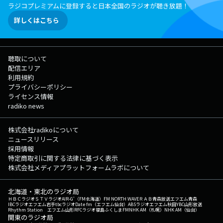
ラジコプレミアムに登録すると日本全国のラジオが聴き放題！
詳しくはこちら
聴取について
配信エリア
利用規約
プライバシーポリシー
ライセンス情報
radiko news
株式会社radikoについて
ニュースリリース
採用情報
特定商取引に関する法律に基づく表示
株式会社メディアプラットフォームラボについて
北海道・東北のラジオ局
ＨＢＣラジオ
ＳＴＶラジオ
AIR-G'（FM北海道）
FM NORTH WAVE
ＲＡＢ青森放送
エフエム青森
IBCラジオ
エフエム岩手
tbcラジオ
Date fm（エフエム仙台）
ABSラジオ
エフエム秋田
YBC山形放送
Rhythm Station エフエム山形
RFCラジオ福島
ふくしまFM
NHK AM（札幌）
NHK AM（仙台）
関東のラジオ局