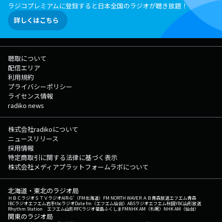
ラジコプレミアムに登録すると日本全国のラジオが聴き放題！
詳しくはこちら
聴取について
配信エリア
利用規約
プライバシーポリシー
ライセンス情報
radiko news
株式会社radikoについて
ニュースリリース
採用情報
特定商取引に関する法律に基づく表示
株式会社メディアプラットフォームラボについて
北海道・東北のラジオ局
ＨＢＣラジオ
ＳＴＶラジオ
AIR-G'（FM北海道）
FM NORTH WAVE
ＲＡＢ青森放送
エフエム青森
IBCラジオ
エフエム岩手
tbcラジオ
Date fm（エフエム仙台）
ABSラジオ
エフエム秋田
YBC山形放送
Rhythm Station エフエム山形
RFCラジオ福島
ふくしまFM
NHK AM（札幌）
NHK AM（仙台）
関東のラジオ局