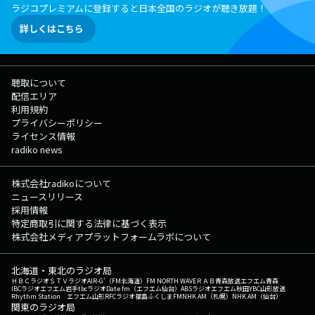
ラジコプレミアムに登録すると日本全国のラジオが聴き放題！
詳しくはこちら
聴取について
配信エリア
利用規約
プライバシーポリシー
ライセンス情報
radiko news
株式会社radikoについて
ニュースリリース
採用情報
特定商取引に関する法律に基づく表示
株式会社メディアプラットフォームラボについて
北海道・東北のラジオ局
ＨＢＣラジオ
ＳＴＶラジオ
AIR-G'（FM北海道）
FM NORTH WAVE
ＲＡＢ青森放送
エフエム青森
IBCラジオ
エフエム岩手
tbcラジオ
Date fm（エフエム仙台）
ABSラジオ
エフエム秋田
YBC山形放送
Rhythm Station エフエム山形
RFCラジオ福島
ふくしまFM
NHK AM（札幌）
NHK AM（仙台）
関東のラジオ局