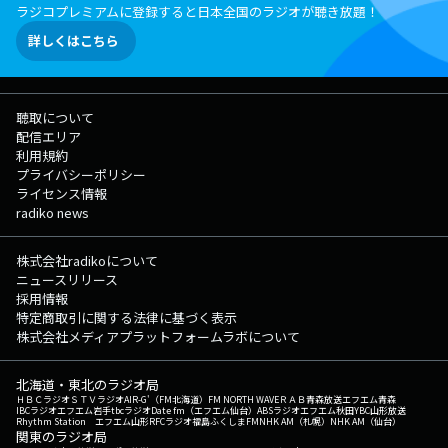
ラジコプレミアムに登録すると日本全国のラジオが聴き放題！
詳しくはこちら
聴取について
配信エリア
利用規約
プライバシーポリシー
ライセンス情報
radiko news
株式会社radikoについて
ニュースリリース
採用情報
特定商取引に関する法律に基づく表示
株式会社メディアプラットフォームラボについて
北海道・東北のラジオ局
ＨＢＣラジオ
ＳＴＶラジオ
AIR-G'（FM北海道）
FM NORTH WAVE
ＲＡＢ青森放送
エフエム青森
IBCラジオ
エフエム岩手
tbcラジオ
Date fm（エフエム仙台）
ABSラジオ
エフエム秋田
YBC山形放送
Rhythm Station エフエム山形
RFCラジオ福島
ふくしまFM
NHK AM（札幌）
NHK AM（仙台）
関東のラジオ局