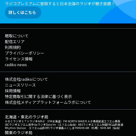
ラジコプレミアムに登録すると日本全国のラジオが聴き放題！
詳しくはこちら
聴取について
配信エリア
利用規約
プライバシーポリシー
ライセンス情報
radiko news
株式会社radikoについて
ニュースリリース
採用情報
特定商取引に関する法律に基づく表示
株式会社メディアプラットフォームラボについて
北海道・東北のラジオ局
ＨＢＣラジオ
ＳＴＶラジオ
AIR-G'（FM北海道）
FM NORTH WAVE
ＲＡＢ青森放送
エフエム青森
IBCラジオ
エフエム岩手
tbcラジオ
Date fm（エフエム仙台）
ABSラジオ
エフエム秋田
YBC山形放送
Rhythm Station エフエム山形
RFCラジオ福島
ふくしまFM
NHK AM（札幌）
NHK AM（仙台）
関東のラジオ局