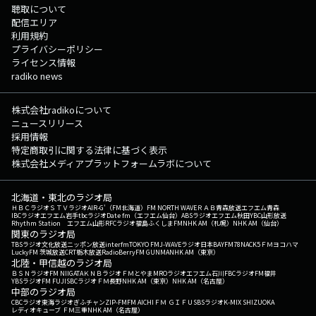
聴取について
配信エリア
利用規約
プライバシーポリシー
ライセンス情報
radiko news
株式会社radikoについて
ニュースリリース
採用情報
特定商取引に関する法律に基づく表示
株式会社メディアプラットフォームラボについて
北海道・東北のラジオ局
ＨＢＣラジオ
ＳＴＶラジオ
AIR-G'（FM北海道）
FM NORTH WAVE
ＲＡＢ青森放送
エフエム青森
IBCラジオ
エフエム岩手
tbcラジオ
Date fm（エフエム仙台）
ABSラジオ
エフエム秋田
YBC山形放送
Rhythm Station エフエム山形
RFCラジオ福島
ふくしまFM
NHK AM（札幌）
NHK AM（仙台）
関東のラジオ局
TBSラジオ
文化放送
ニッポン放送
interfm
TOKYO FM
J-WAVE
ラジオ日本
BAYFM78
NACK5
ＦＭヨコハマ
LuckyFM 茨城放送
CRT栃木放送
RadioBerry
FM GUNMA
NHK AM（東京）
北陸・甲信越のラジオ局
ＢＳＮラジオ
FM NIIGATA
ＫＮＢラジオ
ＦＭとやま
MROラジオ
エフエム石川
FBCラジオ
FM福井
YBSラジオ
FM FUJI
SBCラジオ
ＦＭ長野
NHK AM（東京）
NHK AM（名古屋）
中部のラジオ局
CBCラジオ
東海ラジオ
ぎふチャン
ZIP-FM
FM AICHI
ＦＭ ＧＩＦＵ
SBSラジオ
K-MIX SHIZUOKA
レディオキューブ ＦＭ三重
NHK AM（名古屋）