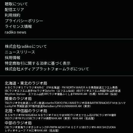
聴取について
配信エリア
利用規約
プライバシーポリシー
ライセンス情報
radiko news
株式会社radikoについて
ニュースリリース
採用情報
特定商取引に関する法律に基づく表示
株式会社メディアプラットフォームラボについて
北海道・東北のラジオ局
ＨＢＣラジオ
ＳＴＶラジオ
AIR-G'（FM北海道）
FM NORTH WAVE
ＲＡＢ青森放送
エフエム青森
IBCラジオ
エフエム岩手
tbcラジオ
Date fm（エフエム仙台）
ABSラジオ
エフエム秋田
YBC山形放送
Rhythm Station エフエム山形
RFCラジオ福島
ふくしまFM
NHK AM（札幌）
NHK AM（仙台）
関東のラジオ局
TBSラジオ
文化放送
ニッポン放送
interfm
TOKYO FM
J-WAVE
ラジオ日本
BAYFM78
NACK5
ＦＭヨコハマ
LuckyFM 茨城放送
CRT栃木放送
RadioBerry
FM GUNMA
NHK AM（東京）
北陸・甲信越のラジオ局
ＢＳＮラジオ
FM NIIGATA
ＫＮＢラジオ
ＦＭとやま
MROラジオ
エフエム石川
FBCラジオ
FM福井
YBSラジオ
FM FUJI
SBCラジオ
ＦＭ長野
NHK AM（東京）
NHK AM（名古屋）
中部のラジオ局
CBCラジオ
東海ラジオ
ぎふチャン
ZIP-FM
FM AICHI
ＦＭ ＧＩＦＵ
SBSラジオ
K-MIX SHIZUOKA
レディオキューブ ＦＭ三重
NHK AM（名古屋）