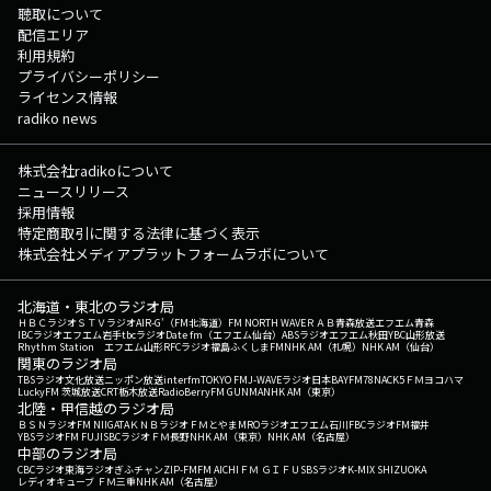
聴取について
配信エリア
利用規約
プライバシーポリシー
ライセンス情報
radiko news
株式会社radikoについて
ニュースリリース
採用情報
特定商取引に関する法律に基づく表示
株式会社メディアプラットフォームラボについて
北海道・東北のラジオ局
ＨＢＣラジオ
ＳＴＶラジオ
AIR-G'（FM北海道）
FM NORTH WAVE
ＲＡＢ青森放送
エフエム青森
IBCラジオ
エフエム岩手
tbcラジオ
Date fm（エフエム仙台）
ABSラジオ
エフエム秋田
YBC山形放送
Rhythm Station エフエム山形
RFCラジオ福島
ふくしまFM
NHK AM（札幌）
NHK AM（仙台）
関東のラジオ局
TBSラジオ
文化放送
ニッポン放送
interfm
TOKYO FM
J-WAVE
ラジオ日本
BAYFM78
NACK5
ＦＭヨコハマ
LuckyFM 茨城放送
CRT栃木放送
RadioBerry
FM GUNMA
NHK AM（東京）
北陸・甲信越のラジオ局
ＢＳＮラジオ
FM NIIGATA
ＫＮＢラジオ
ＦＭとやま
MROラジオ
エフエム石川
FBCラジオ
FM福井
YBSラジオ
FM FUJI
SBCラジオ
ＦＭ長野
NHK AM（東京）
NHK AM（名古屋）
中部のラジオ局
CBCラジオ
東海ラジオ
ぎふチャン
ZIP-FM
FM AICHI
ＦＭ ＧＩＦＵ
SBSラジオ
K-MIX SHIZUOKA
レディオキューブ ＦＭ三重
NHK AM（名古屋）