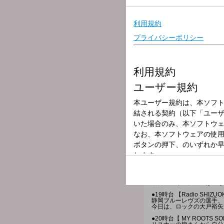
放送局
放送時間
2025年3月6日（
番組名
K-MIX ROOTS 
大好きな静岡をリスナーと
気の置けないみんなが19:0
本日のラインナップはこち
●19時台 【Radio SHIZUOK
静岡ブルーレヴズの選手、
今日は、ロックの大戸裕矢
●20時台【 MY ROOTS SO