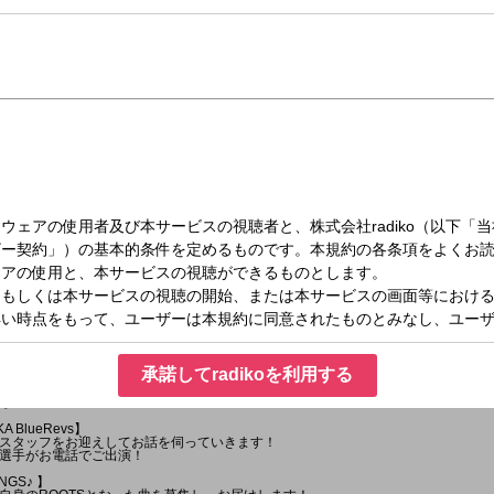
木）19:00～20:30
RADIO
ともにGROOVEさせる音楽とカルチャー、会ったことはなくても、昔からの仲間
承諾してradikoを利用する
0に集い、ポジティブで、時に刺激的な夜を過ごす、それが『K-MIX ROOTS RADI
ら↓
A BlueRevs】
スタッフをお迎えしてお話を伺っていきます！
選手がお電話でご出演！
NGS♪ 】