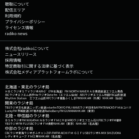
聴取について
配信エリア
利用規約
プライバシーポリシー
ライセンス情報
radiko news
株式会社radikoについて
ニュースリリース
採用情報
特定商取引に関する法律に基づく表示
株式会社メディアプラットフォームラボについて
北海道・東北のラジオ局
ＨＢＣラジオ
ＳＴＶラジオ
AIR-G'（FM北海道）
FM NORTH WAVE
ＲＡＢ青森放送
エフエム青森
IBCラジオ
エフエム岩手
tbcラジオ
Date fm（エフエム仙台）
ABSラジオ
エフエム秋田
YBC山形放送
Rhythm Station エフエム山形
RFCラジオ福島
ふくしまFM
NHK AM（札幌）
NHK AM（仙台）
関東のラジオ局
TBSラジオ
文化放送
ニッポン放送
interfm
TOKYO FM
J-WAVE
ラジオ日本
BAYFM78
NACK5
ＦＭヨコハマ
LuckyFM 茨城放送
CRT栃木放送
RadioBerry
FM GUNMA
NHK AM（東京）
北陸・甲信越のラジオ局
ＢＳＮラジオ
FM NIIGATA
ＫＮＢラジオ
ＦＭとやま
MROラジオ
エフエム石川
FBCラジオ
FM福井
YBSラジオ
FM FUJI
SBCラジオ
ＦＭ長野
NHK AM（東京）
NHK AM（名古屋）
中部のラジオ局
CBCラジオ
東海ラジオ
ぎふチャン
ZIP-FM
FM AICHI
ＦＭ ＧＩＦＵ
SBSラジオ
K-MIX SHIZUOKA
レディオキューブ ＦＭ三重
NHK AM（名古屋）