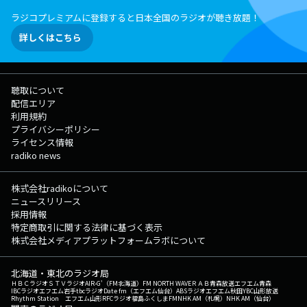
ラジコプレミアムに登録すると日本全国のラジオが聴き放題！
詳しくはこちら
聴取について
配信エリア
利用規約
プライバシーポリシー
ライセンス情報
radiko news
株式会社radikoについて
ニュースリリース
採用情報
特定商取引に関する法律に基づく表示
株式会社メディアプラットフォームラボについて
北海道・東北のラジオ局
ＨＢＣラジオ
ＳＴＶラジオ
AIR-G'（FM北海道）
FM NORTH WAVE
ＲＡＢ青森放送
エフエム青森
IBCラジオ
エフエム岩手
tbcラジオ
Date fm（エフエム仙台）
ABSラジオ
エフエム秋田
YBC山形放送
Rhythm Station エフエム山形
RFCラジオ福島
ふくしまFM
NHK AM（札幌）
NHK AM（仙台）