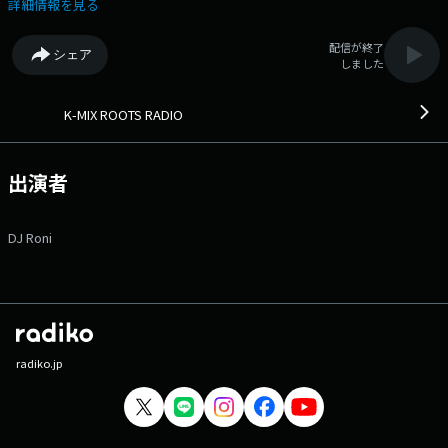
いみんなが19:00に集い、ポジティブで、時に刺激的な夜を過ごす、それが
詳細情報を見る
『K-MIX ROOTS RADIO』！！！ ●19時台 【鈴与グループ Presents
S-PULSE ON RADIO】 今週も選手のルーツソングをOAします！
配信が終了
シェア
●20時台【 MY ROOTS SONGS♪ 】 リスナーに皆さんから自分自身の
しました
ROOTSとなった曲を募集し、お届けします！ ▽19:25〜 【 S-PULSE
ON RADIO! 】 ___ ▽19:55〜 【 HEADLINE NEWS 】 ---
▽20:00〜 【 MY ROOTS SONGS 】 --- 番組Webサイト：https://k-
K-MIX ROOTS RADIO
mix.co.jp/roots/ メールアドレス：roots@kmix.jp メッセージフォー
ム：https://k-mix.co.jp/message-roots Xハッシュタグは
「#rootsradio」 Xアカウントは「@kmix_roots」
出演者
DJ Roni
radiko.jp