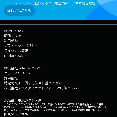
ラジコプレミアムに登録すると日本全国のラジオが聴き放題！
詳しくはこちら
聴取について
配信エリア
利用規約
プライバシーポリシー
ライセンス情報
radiko news
株式会社radikoについて
ニュースリリース
採用情報
特定商取引に関する法律に基づく表示
株式会社メディアプラットフォームラボについて
北海道・東北のラジオ局
ＨＢＣラジオ
ＳＴＶラジオ
AIR-G'（FM北海道）
FM NORTH WAVE
ＲＡＢ青森放送
エフエム青森
IBCラジオ
エフエム岩手
tbcラジオ
Date fm（エフエム仙台）
ABSラジオ
エフエム秋田
YBC山形放送
Rhythm Station エフエム山形
RFCラジオ福島
ふくしまFM
NHK AM（札幌）
NHK AM（仙台）
関東のラジオ局