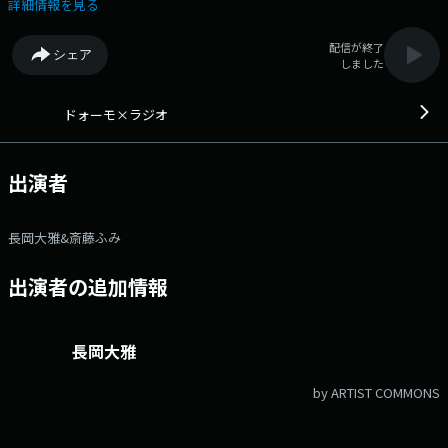
の深夜から圧倒的な音楽ムーブメントを巻き起こします！ FAX 092-722-
詳細情報を見る
4242 mail：dmr@kbc.co.jp ★Xアカントは「@kbc_duomoradio」
配信が終了
シェア
しました
ドォーモ×ラジオ
出演者
長岡大雅&斎藤ふみ
出演者の追加情報
長岡大雅
by ARTIST COMMONS