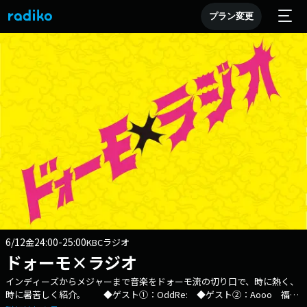
プラン変更
6/12
24:00-25:00
金
KBCラジオ
ドォーモ×ラジオ
インディーズからメジャーまで音楽をドォーモ流の切り口で、時に熱く、
時に暑苦しく紹介。 ◆ゲスト①：OddRe: ◆ゲスト②：Aooo 福岡