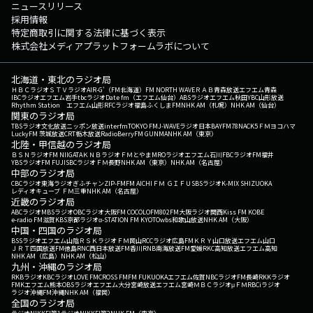
ニュースリリース
採用情報
特定商取引に関する法律に基づく表示
株式会社メディアプラットフォームラボについて
北海道・東北のラジオ局
ＨＢＣラジオ
ＳＴＶラジオ
AIR-G'（FM北海道）
FM NORTH WAVE
ＲＡＢ青森放送
エフエム青森
IBCラジオ
エフエム岩手
tbcラジオ
Date fm（エフエム仙台）
ABSラジオ
エフエム秋田
YBC山形放送
Rhythm Station エフエム山形
RFCラジオ福島
ふくしまFM
NHK AM（札幌）
NHK AM（仙台）
関東のラジオ局
TBSラジオ
文化放送
ニッポン放送
interfm
TOKYO FM
J-WAVE
ラジオ日本
BAYFM78
NACK5
ＦＭヨコハマ
LuckyFM 茨城放送
CRT栃木放送
RadioBerry
FM GUNMA
NHK AM（東京）
北陸・甲信越のラジオ局
ＢＳＮラジオ
FM NIIGATA
ＫＮＢラジオ
ＦＭとやま
MROラジオ
エフエム石川
FBCラジオ
FM福井
YBSラジオ
FM FUJI
SBCラジオ
ＦＭ長野
NHK AM（東京）
NHK AM（名古屋）
中部のラジオ局
CBCラジオ
東海ラジオ
ぎふチャン
ZIP-FM
FM AICHI
ＦＭ ＧＩＦＵ
SBSラジオ
K-MIX SHIZUOKA
レディオキューブ ＦＭ三重
NHK AM（名古屋）
近畿のラジオ局
ABCラジオ
MBSラジオ
OBCラジオ大阪
FM COCOLO
FM802
FM大阪
ラジオ関西
Kiss FM KOBE
e-radio FM滋賀
KBS京都ラジオ
α-STATION FM KYOTO
wbs和歌山放送
NHK AM（大阪）
中国・四国のラジオ局
BSSラジオ
エフエム山陰
ＲＳＫラジオ
ＦＭ岡山
RCCラジオ
広島FM
ＫＲＹ山口放送
エフエム山口
ＪＲＴ四国放送
FM徳島
RNC西日本放送
FM香川
RNB南海放送
FM愛媛
RKC高知放送
エフエム高知
NHK AM（広島）
NHK AM（松山）
九州・沖縄のラジオ局
RKBラジオ
KBCラジオ
LOVE FM
CROSS FM
FM FUKUOKA
エフエム佐賀
NBCラジオ
FM長崎
RKKラジオ
FMKエフエム熊本
OBSラジオ
エフエム大分
宮崎放送
エフエム宮崎
ＭＢＣラジオ
μＦＭ
RBCiラジオ
ラジオ沖縄
FM沖縄
NHK AM（福岡）
全国のラジオ局