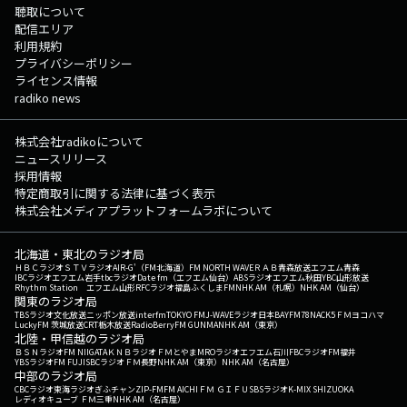
聴取について
配信エリア
利用規約
プライバシーポリシー
ライセンス情報
radiko news
株式会社radikoについて
ニュースリリース
採用情報
特定商取引に関する法律に基づく表示
株式会社メディアプラットフォームラボについて
北海道・東北のラジオ局
ＨＢＣラジオ
ＳＴＶラジオ
AIR-G'（FM北海道）
FM NORTH WAVE
ＲＡＢ青森放送
エフエム青森
IBCラジオ
エフエム岩手
tbcラジオ
Date fm（エフエム仙台）
ABSラジオ
エフエム秋田
YBC山形放送
Rhythm Station エフエム山形
RFCラジオ福島
ふくしまFM
NHK AM（札幌）
NHK AM（仙台）
関東のラジオ局
TBSラジオ
文化放送
ニッポン放送
interfm
TOKYO FM
J-WAVE
ラジオ日本
BAYFM78
NACK5
ＦＭヨコハマ
LuckyFM 茨城放送
CRT栃木放送
RadioBerry
FM GUNMA
NHK AM（東京）
北陸・甲信越のラジオ局
ＢＳＮラジオ
FM NIIGATA
ＫＮＢラジオ
ＦＭとやま
MROラジオ
エフエム石川
FBCラジオ
FM福井
YBSラジオ
FM FUJI
SBCラジオ
ＦＭ長野
NHK AM（東京）
NHK AM（名古屋）
中部のラジオ局
CBCラジオ
東海ラジオ
ぎふチャン
ZIP-FM
FM AICHI
ＦＭ ＧＩＦＵ
SBSラジオ
K-MIX SHIZUOKA
レディオキューブ ＦＭ三重
NHK AM（名古屋）