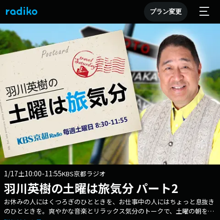
プラン変更
1/17
10:00-11:55
土
KBS京都ラジオ
羽川英樹の土曜は旅気分 パート2
お休みの人にはくつろぎのひとときを、お仕事中の人にはちょっと息抜き
のひとときを。爽やかな音楽とリラックス気分のトークで、土曜の朝を彩