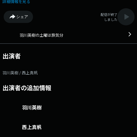
るラジオ。 ★番組サイト ★番組へのメッセージ
詳細情報を見る
配信が終了
シェア
しました
羽川英樹の土曜は旅気分
出演者
羽川英樹 / 西上真帆
出演者の追加情報
羽川英樹
西上真帆