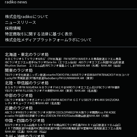
radiko news
株式会社radikoについて
ニュースリリース
採用情報
特定商取引に関する法律に基づく表示
株式会社メディアプラットフォームラボについて
北海道・東北のラジオ局
ＨＢＣラジオ
ＳＴＶラジオ
AIR-G'（FM北海道）
FM NORTH WAVE
ＲＡＢ青森放送
エフエム青森
IBCラジオ
エフエム岩手
tbcラジオ
Date fm（エフエム仙台）
ABSラジオ
エフエム秋田
YBC山形放送
Rhythm Station エフエム山形
RFCラジオ福島
ふくしまFM
NHK AM（札幌）
NHK AM（仙台）
関東のラジオ局
TBSラジオ
文化放送
ニッポン放送
interfm
TOKYO FM
J-WAVE
ラジオ日本
BAYFM78
NACK5
ＦＭヨコハマ
LuckyFM 茨城放送
CRT栃木放送
RadioBerry
FM GUNMA
NHK AM（東京）
北陸・甲信越のラジオ局
ＢＳＮラジオ
FM NIIGATA
ＫＮＢラジオ
ＦＭとやま
MROラジオ
エフエム石川
FBCラジオ
FM福井
YBSラジオ
FM FUJI
SBCラジオ
ＦＭ長野
NHK AM（東京）
NHK AM（名古屋）
中部のラジオ局
CBCラジオ
東海ラジオ
ぎふチャン
ZIP-FM
FM AICHI
ＦＭ ＧＩＦＵ
SBSラジオ
K-MIX SHIZUOKA
レディオキューブ ＦＭ三重
NHK AM（名古屋）
近畿のラジオ局
ABCラジオ
MBSラジオ
OBCラジオ大阪
FM COCOLO
FM802
FM大阪
ラジオ関西
Kiss FM KOBE
e-radio FM滋賀
KBS京都ラジオ
α-STATION FM KYOTO
wbs和歌山放送
NHK AM（大阪）
中国・四国のラジオ局
BSSラジオ
エフエム山陰
ＲＳＫラジオ
ＦＭ岡山
RCCラジオ
広島FM
ＫＲＹ山口放送
エフエム山口
ＪＲＴ四国放送
FM徳島
RNC西日本放送
FM香川
RNB南海放送
FM愛媛
RKC高知放送
エフエム高知
NHK AM（広島）
NHK AM（松山）
九州・沖縄のラジオ局