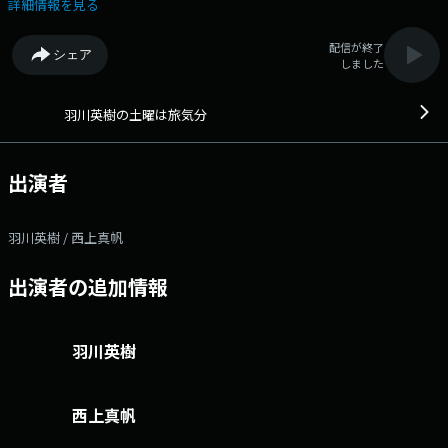
るラジオ。 ★番組サイト ★番組へのメッセージ
詳細情報を見る
配信が終了
シェア
しました
羽川英樹の土曜は旅気分
出演者
羽川英樹 / 西上真帆
出演者の追加情報
羽川英樹
西上真帆