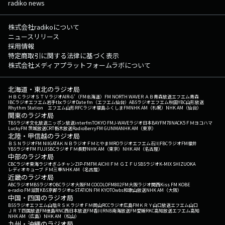
radiko news
株式会社radikoについて
ニュースリリース
採用情報
特定商取引に関する法律に基づく表示
株式会社メディアプラットフォームラボについて
北海道・東北のラジオ局
ＨＢＣラジオ
ＳＴＶラジオ
AIR-G'（FM北海道）
FM NORTH WAVE
ＲＡＢ青森放送
エフエム青森
IBCラジオ
エフエム岩手
tbcラジオ
Date fm（エフエム仙台）
ABSラジオ
エフエム秋田
YBC山形放送
Rhythm Station エフエム山形
RFCラジオ福島
ふくしまFM
NHK AM（札幌）
NHK AM（仙台）
関東のラジオ局
TBSラジオ
文化放送
ニッポン放送
interfm
TOKYO FM
J-WAVE
ラジオ日本
BAYFM78
NACK5
ＦＭヨコハマ
LuckyFM 茨城放送
CRT栃木放送
RadioBerry
FM GUNMA
NHK AM（東京）
北陸・甲信越のラジオ局
ＢＳＮラジオ
FM NIIGATA
ＫＮＢラジオ
ＦＭとやま
MROラジオ
エフエム石川
FBCラジオ
FM福井
YBSラジオ
FM FUJI
SBCラジオ
ＦＭ長野
NHK AM（東京）
NHK AM（名古屋）
中部のラジオ局
CBCラジオ
東海ラジオ
ぎふチャン
ZIP-FM
FM AICHI
ＦＭ ＧＩＦＵ
SBSラジオ
K-MIX SHIZUOKA
レディオキューブ ＦＭ三重
NHK AM（名古屋）
近畿のラジオ局
ABCラジオ
MBSラジオ
OBCラジオ大阪
FM COCOLO
FM802
FM大阪
ラジオ関西
Kiss FM KOBE
e-radio FM滋賀
KBS京都ラジオ
α-STATION FM KYOTO
wbs和歌山放送
NHK AM（大阪）
中国・四国のラジオ局
BSSラジオ
エフエム山陰
ＲＳＫラジオ
ＦＭ岡山
RCCラジオ
広島FM
ＫＲＹ山口放送
エフエム山口
ＪＲＴ四国放送
FM徳島
RNC西日本放送
FM香川
RNB南海放送
FM愛媛
RKC高知放送
エフエム高知
NHK AM（広島）
NHK AM（松山）
九州・沖縄のラジオ局