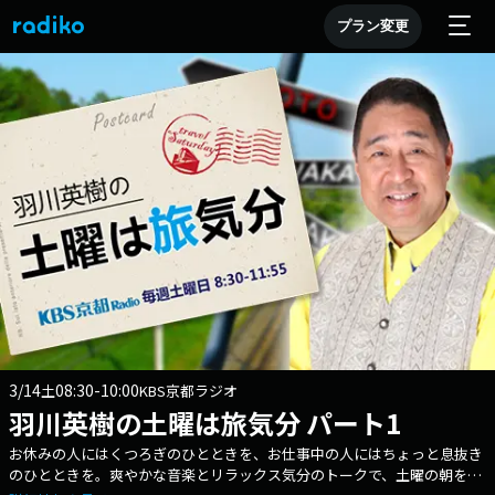
プラン変更
3/14
08:30-10:00
土
KBS京都ラジオ
羽川英樹の土曜は旅気分 パート1
お休みの人にはくつろぎのひとときを、お仕事中の人にはちょっと息抜き
のひとときを。爽やかな音楽とリラックス気分のトークで、土曜の朝を彩