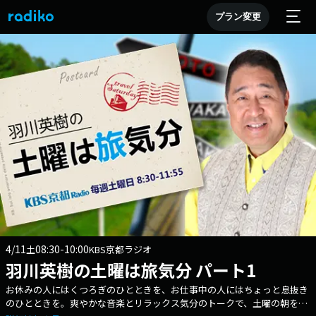
プラン変更
4/11
08:30-10:00
土
KBS京都ラジオ
羽川英樹の土曜は旅気分 パート1
お休みの人にはくつろぎのひとときを、お仕事中の人にはちょっと息抜き
のひとときを。爽やかな音楽とリラックス気分のトークで、土曜の朝を彩