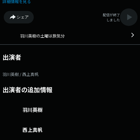
るラジオ。 ★番組サイト ★番組へのメッセージ
詳細情報を見る
配信が終了
シェア
しました
羽川英樹の土曜は旅気分
出演者
羽川英樹 / 西上真帆
出演者の追加情報
羽川英樹
西上真帆