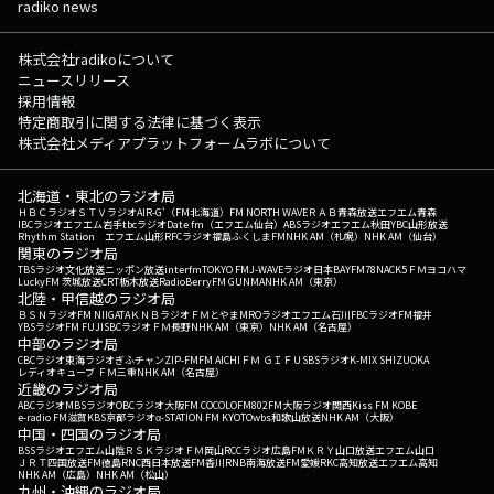
radiko news
株式会社radikoについて
ニュースリリース
採用情報
特定商取引に関する法律に基づく表示
株式会社メディアプラットフォームラボについて
北海道・東北のラジオ局
ＨＢＣラジオ
ＳＴＶラジオ
AIR-G'（FM北海道）
FM NORTH WAVE
ＲＡＢ青森放送
エフエム青森
IBCラジオ
エフエム岩手
tbcラジオ
Date fm（エフエム仙台）
ABSラジオ
エフエム秋田
YBC山形放送
Rhythm Station エフエム山形
RFCラジオ福島
ふくしまFM
NHK AM（札幌）
NHK AM（仙台）
関東のラジオ局
TBSラジオ
文化放送
ニッポン放送
interfm
TOKYO FM
J-WAVE
ラジオ日本
BAYFM78
NACK5
ＦＭヨコハマ
LuckyFM 茨城放送
CRT栃木放送
RadioBerry
FM GUNMA
NHK AM（東京）
北陸・甲信越のラジオ局
ＢＳＮラジオ
FM NIIGATA
ＫＮＢラジオ
ＦＭとやま
MROラジオ
エフエム石川
FBCラジオ
FM福井
YBSラジオ
FM FUJI
SBCラジオ
ＦＭ長野
NHK AM（東京）
NHK AM（名古屋）
中部のラジオ局
CBCラジオ
東海ラジオ
ぎふチャン
ZIP-FM
FM AICHI
ＦＭ ＧＩＦＵ
SBSラジオ
K-MIX SHIZUOKA
レディオキューブ ＦＭ三重
NHK AM（名古屋）
近畿のラジオ局
ABCラジオ
MBSラジオ
OBCラジオ大阪
FM COCOLO
FM802
FM大阪
ラジオ関西
Kiss FM KOBE
e-radio FM滋賀
KBS京都ラジオ
α-STATION FM KYOTO
wbs和歌山放送
NHK AM（大阪）
中国・四国のラジオ局
BSSラジオ
エフエム山陰
ＲＳＫラジオ
ＦＭ岡山
RCCラジオ
広島FM
ＫＲＹ山口放送
エフエム山口
ＪＲＴ四国放送
FM徳島
RNC西日本放送
FM香川
RNB南海放送
FM愛媛
RKC高知放送
エフエム高知
NHK AM（広島）
NHK AM（松山）
九州・沖縄のラジオ局