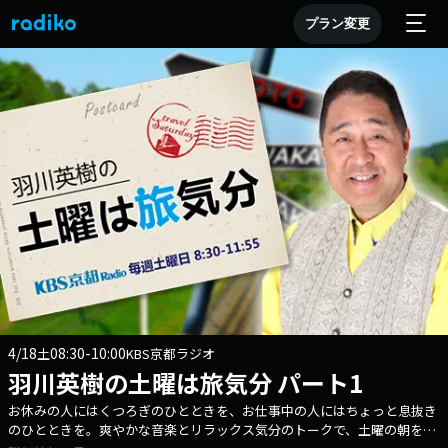
プラン変更
4/18
08:30-10:00
土
KBS京都ラジオ
羽川英樹の土曜は旅気分 パート1
お休みの人にはくつろぎのひとときを、お仕事中の人にはちょっと息抜き
のひとときを。爽やかな音楽とリラックス気分のトークで、土曜の朝を彩