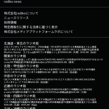
radiko news
株式会社radikoについて
ニュースリリース
採用情報
特定商取引に関する法律に基づく表示
株式会社メディアプラットフォームラボについて
北海道・東北のラジオ局
ＨＢＣラジオ
ＳＴＶラジオ
AIR-G'（FM北海道）
FM NORTH WAVE
ＲＡＢ青森放送
エフエム青森
IBCラジオ
エフエム岩手
tbcラジオ
Date fm（エフエム仙台）
ABSラジオ
エフエム秋田
YBC山形放送
Rhythm Station エフエム山形
RFCラジオ福島
ふくしまFM
NHK AM（札幌）
NHK AM（仙台）
関東のラジオ局
TBSラジオ
文化放送
ニッポン放送
interfm
TOKYO FM
J-WAVE
ラジオ日本
BAYFM78
NACK5
ＦＭヨコハマ
LuckyFM 茨城放送
CRT栃木放送
RadioBerry
FM GUNMA
NHK AM（東京）
北陸・甲信越のラジオ局
ＢＳＮラジオ
FM NIIGATA
ＫＮＢラジオ
ＦＭとやま
MROラジオ
エフエム石川
FBCラジオ
FM福井
YBSラジオ
FM FUJI
SBCラジオ
ＦＭ長野
NHK AM（東京）
NHK AM（名古屋）
中部のラジオ局
CBCラジオ
東海ラジオ
ぎふチャン
ZIP-FM
FM AICHI
ＦＭ ＧＩＦＵ
SBSラジオ
K-MIX SHIZUOKA
レディオキューブ ＦＭ三重
NHK AM（名古屋）
近畿のラジオ局
ABCラジオ
MBSラジオ
OBCラジオ大阪
FM COCOLO
FM802
FM大阪
ラジオ関西
Kiss FM KOBE
e-radio FM滋賀
KBS京都ラジオ
α-STATION FM KYOTO
wbs和歌山放送
NHK AM（大阪）
中国・四国のラジオ局
BSSラジオ
エフエム山陰
ＲＳＫラジオ
ＦＭ岡山
RCCラジオ
広島FM
ＫＲＹ山口放送
エフエム山口
ＪＲＴ四国放送
FM徳島
RNC西日本放送
FM香川
RNB南海放送
FM愛媛
RKC高知放送
エフエム高知
NHK AM（広島）
NHK AM（松山）
九州・沖縄のラジオ局