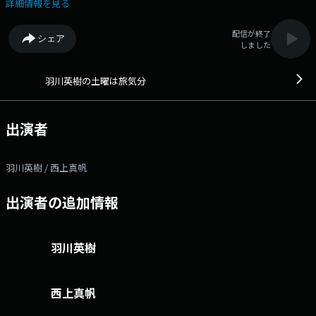
るラジオ。 ★番組サイト ★番組へのメッセージ
詳細情報を見る
配信が終了
シェア
しました
羽川英樹の土曜は旅気分
出演者
羽川英樹 / 西上真帆
出演者の追加情報
羽川英樹
西上真帆