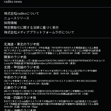
radiko news
株式会社radikoについて
ニュースリリース
採用情報
特定商取引に関する法律に基づく表示
株式会社メディアプラットフォームラボについて
北海道・東北のラジオ局
ＨＢＣラジオ
ＳＴＶラジオ
AIR-G'（FM北海道）
FM NORTH WAVE
ＲＡＢ青森放送
エフエム青森
IBCラジオ
エフエム岩手
tbcラジオ
Date fm（エフエム仙台）
ABSラジオ
エフエム秋田
YBC山形放送
Rhythm Station エフエム山形
RFCラジオ福島
ふくしまFM
NHK AM（札幌）
NHK AM（仙台）
関東のラジオ局
TBSラジオ
文化放送
ニッポン放送
interfm
TOKYO FM
J-WAVE
ラジオ日本
BAYFM78
NACK5
ＦＭヨコハマ
LuckyFM 茨城放送
CRT栃木放送
RadioBerry
FM GUNMA
NHK AM（東京）
北陸・甲信越のラジオ局
ＢＳＮラジオ
FM NIIGATA
ＫＮＢラジオ
ＦＭとやま
MROラジオ
エフエム石川
FBCラジオ
FM福井
YBSラジオ
FM FUJI
SBCラジオ
ＦＭ長野
NHK AM（東京）
NHK AM（名古屋）
中部のラジオ局
CBCラジオ
東海ラジオ
ぎふチャン
ZIP-FM
FM AICHI
ＦＭ ＧＩＦＵ
SBSラジオ
K-MIX SHIZUOKA
レディオキューブ ＦＭ三重
NHK AM（名古屋）
近畿のラジオ局
ABCラジオ
MBSラジオ
OBCラジオ大阪
FM COCOLO
FM802
FM大阪
ラジオ関西
Kiss FM KOBE
e-radio FM滋賀
KBS京都ラジオ
α-STATION FM KYOTO
wbs和歌山放送
NHK AM（大阪）
中国・四国のラジオ局
BSSラジオ
エフエム山陰
ＲＳＫラジオ
ＦＭ岡山
RCCラジオ
広島FM
ＫＲＹ山口放送
エフエム山口
ＪＲＴ四国放送
FM徳島
RNC西日本放送
FM香川
RNB南海放送
FM愛媛
RKC高知放送
エフエム高知
NHK AM（広島）
NHK AM（松山）
九州・沖縄のラジオ局