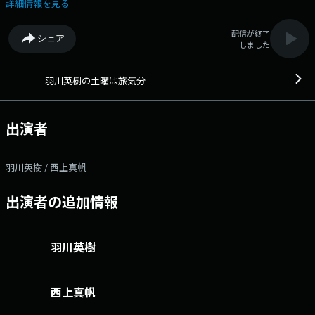
るラジオ。 ★番組サイト ★番組へのメッセージ
詳細情報を見る
配信が終了
シェア
しました
羽川英樹の土曜は旅気分
出演者
羽川英樹 / 西上真帆
出演者の追加情報
羽川英樹
西上真帆