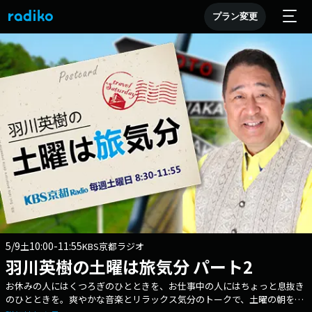
プラン変更
5/9
10:00-11:55
土
KBS京都ラジオ
羽川英樹の土曜は旅気分 パート2
お休みの人にはくつろぎのひとときを、お仕事中の人にはちょっと息抜き
のひとときを。爽やかな音楽とリラックス気分のトークで、土曜の朝を彩