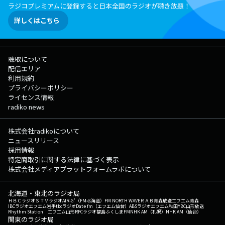
ラジコプレミアムに登録すると日本全国のラジオが聴き放題！
詳しくはこちら
聴取について
配信エリア
利用規約
プライバシーポリシー
ライセンス情報
radiko news
株式会社radikoについて
ニュースリリース
採用情報
特定商取引に関する法律に基づく表示
株式会社メディアプラットフォームラボについて
北海道・東北のラジオ局
ＨＢＣラジオ
ＳＴＶラジオ
AIR-G'（FM北海道）
FM NORTH WAVE
ＲＡＢ青森放送
エフエム青森
IBCラジオ
エフエム岩手
tbcラジオ
Date fm（エフエム仙台）
ABSラジオ
エフエム秋田
YBC山形放送
Rhythm Station エフエム山形
RFCラジオ福島
ふくしまFM
NHK AM（札幌）
NHK AM（仙台）
関東のラジオ局