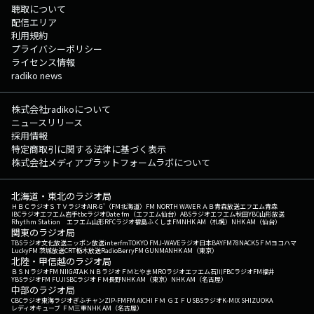
聴取について
配信エリア
利用規約
プライバシーポリシー
ライセンス情報
radiko news
株式会社radikoについて
ニュースリリース
採用情報
特定商取引に関する法律に基づく表示
株式会社メディアプラットフォームラボについて
北海道・東北のラジオ局
ＨＢＣラジオ
ＳＴＶラジオ
AIR-G'（FM北海道）
FM NORTH WAVE
ＲＡＢ青森放送
エフエム青森
IBCラジオ
エフエム岩手
tbcラジオ
Date fm（エフエム仙台）
ABSラジオ
エフエム秋田
YBC山形放送
Rhythm Station エフエム山形
RFCラジオ福島
ふくしまFM
NHK AM（札幌）
NHK AM（仙台）
関東のラジオ局
TBSラジオ
文化放送
ニッポン放送
interfm
TOKYO FM
J-WAVE
ラジオ日本
BAYFM78
NACK5
ＦＭヨコハマ
LuckyFM 茨城放送
CRT栃木放送
RadioBerry
FM GUNMA
NHK AM（東京）
北陸・甲信越のラジオ局
ＢＳＮラジオ
FM NIIGATA
ＫＮＢラジオ
ＦＭとやま
MROラジオ
エフエム石川
FBCラジオ
FM福井
YBSラジオ
FM FUJI
SBCラジオ
ＦＭ長野
NHK AM（東京）
NHK AM（名古屋）
中部のラジオ局
CBCラジオ
東海ラジオ
ぎふチャン
ZIP-FM
FM AICHI
ＦＭ ＧＩＦＵ
SBSラジオ
K-MIX SHIZUOKA
レディオキューブ ＦＭ三重
NHK AM（名古屋）