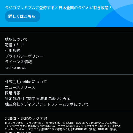
ラジコプレミアムに登録すると日本全国のラジオが聴き放題！
詳しくはこちら
聴取について
配信エリア
利用規約
プライバシーポリシー
ライセンス情報
radiko news
株式会社radikoについて
ニュースリリース
採用情報
特定商取引に関する法律に基づく表示
株式会社メディアプラットフォームラボについて
北海道・東北のラジオ局
ＨＢＣラジオ
ＳＴＶラジオ
AIR-G'（FM北海道）
FM NORTH WAVE
ＲＡＢ青森放送
エフエム青森
IBCラジオ
エフエム岩手
tbcラジオ
Date fm（エフエム仙台）
ABSラジオ
エフエム秋田
YBC山形放送
Rhythm Station エフエム山形
RFCラジオ福島
ふくしまFM
NHK AM（札幌）
NHK AM（仙台）