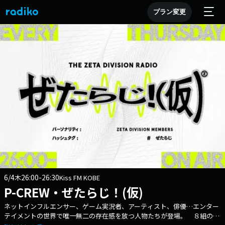
プラン変更
6/4
26:00-26:30
木
Kiss FM KOBE
P-CREW・ぜたらじ！(仮)
ネットインフルエンサー、ゲーム実況者、アーティスト、俳優…エンター
テイメントの世界で唯一無二の存在感を放つ人物たちが登場。 ８組の異