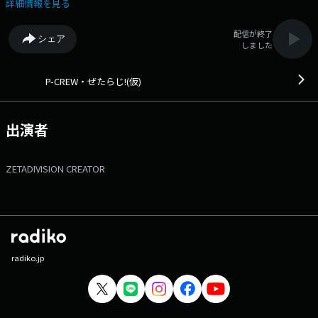
なる出演者（CREW）たちのそれぞれにプロデュース（Procedure）する
詳細情報を見る
プログラム（Program）が集結する深夜のカルチャーゾーン「P-
CREW（ピー・クルー）」 番組Webサイト：https://audee-
配信が終了
シェア
membership.jp/fanta/ メッセージフォーム：
しました
https://www.tfm.co.jp/f/zetaradio/message Xハッシュタグは「#ぜ
たらじ」 Xアカウントは「@zetaradi」
P-CREW・ぜたらじ!(仮)
出演者
ZETADIVISION CREATOR
radiko.jp