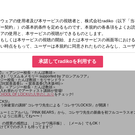
分の可能性を信じてくれた先生」
わず誰かに話したくなる先生の特徴を、［学校掲示板］に書き込んで参加してね！
と、アンジー校長&たんぼ教頭と直接話が出来るかも！）
生徒は、
!のLINE］や［メール］からでも大丈夫！
今夜も夜10時に開校！
ラから!---
掲示板は登録無料のアプリです!）
ら送る
00
!
承諾してradikoを利用する
①』＜アンジー校長・たんぼ教頭＞
OCKS!』＜コレサワ＞
室②』＜アンジー校長・たんぼ教頭＞
き) 『リズム＆メモリー supported by アロンアルフア』
＜アンジー校長・たんぼ教頭・モリサンドラ＞
KS!(賀喜遥香)』＜賀喜遥香(乃木坂46)＞
室③』＜アンジー校長・たんぼ教頭＞
!は毎日入れ替わりでアーティスト講師が登場!
CHOOL OF LOCK!の入学のしおり
をチェック!
CKS!』
歌う保健室の講師” コレサワ先生による「コレサワLOCKS!」が開講！
ニューミニアルバム「PINK BEARS」から、コレサワ先生の新曲を初フルコーラス
いように出席してね〜〜！
S!」の授業の感想は、［コレサワ掲示板］、［メール］でもOK！
つけてXでのポストも待ってます♡