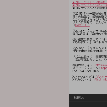
★コレサワLOCKS!掲示板
★コレサワLOCKS!のメ
★コレサワLOCKS!の放送
▽22:55頃～(一部地域を除
日々の勉強で！受験勉強で
なかなか覚えられない “暗
リズムに乗せて、どんどん
◇
特設サイト
▽22:15〜 【 コレサワLOC
毎月1週目は、我が校の “
ぜひ授業に参加して［コレサ
Xでのポストは「#コレサワ
▽22:55〜 【 リズム＆メモリ
"受験の極意 暗記の奥義 
リズムに乗って、毎日暗記
「君が暗記したいこと」や
番組Webサイト：
https://w
メッセージフォーム：
http
FAX：03-3221-1800
Xハッシュタグは「
#スク
Xアカウントは「
@sol_inf
利用規約