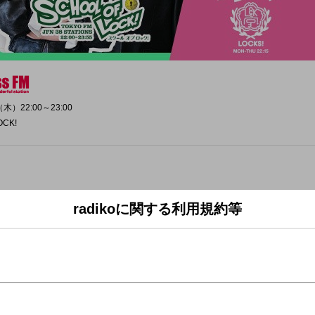
木）22:00～23:00
OCK!
radikoに関する利用規約等
生はじめて」！
で出会った中で、
と思った先生の話を教えてほしい！
と、急に別人みたいに声が大きくなる先生」
ぎて、逆に一発で覚えられる先生」
めりで食いついてくれる先生」