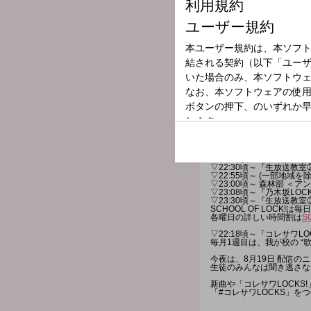
「進路相談で、自分より自
など、君の学校にいる、思
（電話番号を登録しておく
他の生徒に見られたくない
［SCHOOL OF LOCK
SCHOOL OF LOCK!は
---番組へのメッセージはコチ
◇
学校掲示板に書き込む
（
◇
メールを送る
◇
公式LINEアカウントか
◇FAXを送る：03-3221-18
★
番組WEBサイトはコチラ
【今夜の時間割】
▽22:00～『生放送教室
▽22:18頃～『コレサワL
▽22:30頃～『生放送教
▽22:55頃～ (一部地域を除
▽23:00頃～ 森林部 
▽23:08頃～『乃木坂LOC
▽23:30頃～『生放送教
SCHOOL OF LOCK
各曜日の詳しい時間割は
S
▽22:18頃～『コレサワLO
毎月1週目は、我が校の “
今夜は、8月19日 配信の
生徒のみんなは聞き逃さな
新曲や「コレサワLOCK
「#コレサワLOCKS」を