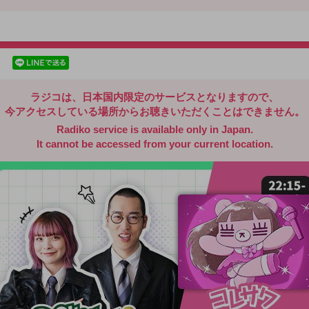
radiko.jp
facebookでシェア
lineでシェア
ラジコは、日本国内限定のサービスとなりますので、
今アクセスしている場所からお聴きいただくことはできません。
Radiko service is available only in Japan.
It cannot be accessed from your current location.