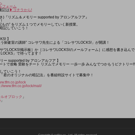
へ
ールフォーム
後記は
▶︎コチラから!
き)『リズム＆メモリー supported by アロンアルフア』
！
記もの” をリズム１つでメモリーしていく新授業。
暗記していこう！
KS! 】
歌う保健室の講師” コレサワ先生による「コレサワLOCKS!」が開講！
ワLOCKS!掲示板］か［コレサワLOCKS!のメールフォーム］に感想を書き込ん
LOCKS」で待ってます！
ー supported by アロンアルフア 】
ビートで攻略 受験をチート リズムでメモリー 一歩一歩 みんなでつかもうビクトリー!!
していこう！
「君のオリジナルの暗記法」を番組特設サイトで募集中！
ww.tfm.co.jp/lock
s://www.tfm.co.jp/lock/mail/
ールオブロック
」
o
」