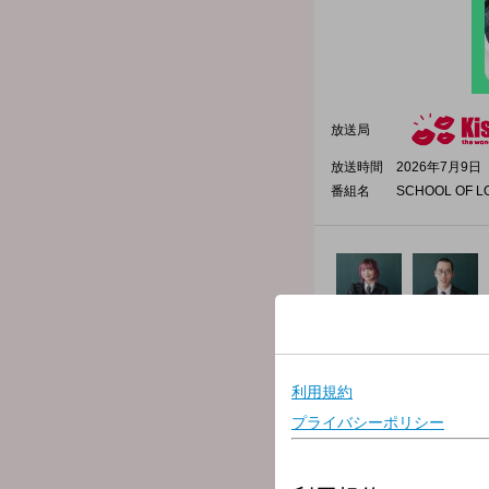
放送局
放送時間
2026年7月9日（
番組名
SCHOOL OF L
SCHOOL OF LOCK!
今夜の授業は…「こんな先
今夜は、生徒の君がこれま
「こんな先生いるの！？」
たとえば…
「体育祭や球技大会になる
「語呂合わせのクセが強す
「生徒の恋バナに、超前の