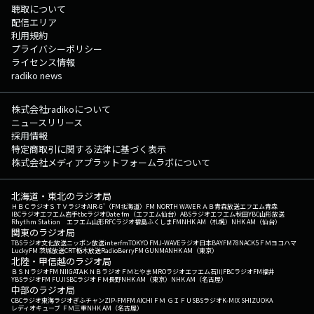
聴取について
配信エリア
利用規約
プライバシーポリシー
ライセンス情報
radiko news
株式会社radikoについて
ニュースリリース
採用情報
特定商取引に関する法律に基づく表示
株式会社メディアプラットフォームラボについて
北海道・東北のラジオ局
ＨＢＣラジオ
ＳＴＶラジオ
AIR-G'（FM北海道）
FM NORTH WAVE
ＲＡＢ青森放送
エフエム青森
IBCラジオ
エフエム岩手
tbcラジオ
Date fm（エフエム仙台）
ABSラジオ
エフエム秋田
YBC山形放送
Rhythm Station エフエム山形
RFCラジオ福島
ふくしまFM
NHK AM（札幌）
NHK AM（仙台）
関東のラジオ局
TBSラジオ
文化放送
ニッポン放送
interfm
TOKYO FM
J-WAVE
ラジオ日本
BAYFM78
NACK5
ＦＭヨコハマ
LuckyFM 茨城放送
CRT栃木放送
RadioBerry
FM GUNMA
NHK AM（東京）
北陸・甲信越のラジオ局
ＢＳＮラジオ
FM NIIGATA
ＫＮＢラジオ
ＦＭとやま
MROラジオ
エフエム石川
FBCラジオ
FM福井
YBSラジオ
FM FUJI
SBCラジオ
ＦＭ長野
NHK AM（東京）
NHK AM（名古屋）
中部のラジオ局
CBCラジオ
東海ラジオ
ぎふチャン
ZIP-FM
FM AICHI
ＦＭ ＧＩＦＵ
SBSラジオ
K-MIX SHIZUOKA
レディオキューブ ＦＭ三重
NHK AM（名古屋）