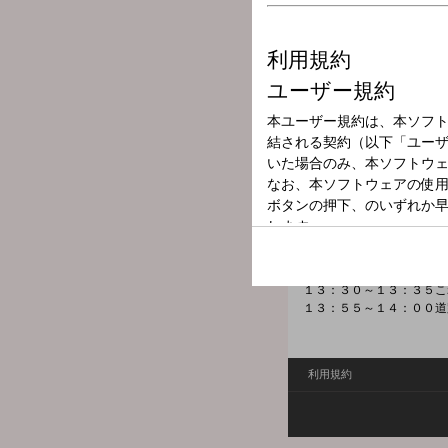
放送局
放送時間
2024年11月22
番組名
お昼はＺＥＴＴ
メール：
hiru@kry.co.jp
ＦＡ
１２：５５～１３：００道
１３：００～１３：０５中
１３：３０～１３：３５こ
１３：５５～１４：００道
利用規約