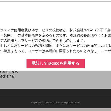
日（金）12:00～14:00
ＡＩラジＴＩＭＥ（１）
Ｘ：0834-32-9000 １２：２０～１２：３０ガチＱ
路交通情報
承諾してradikoを利用する
国新聞ニュース
れからの天気
路交通情報
Copyright © radiko co., Ltd. All rights reserved