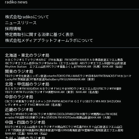
radiko news
株式会社radikoについて
ニュースリリース
採用情報
特定商取引に関する法律に基づく表示
株式会社メディアプラットフォームラボについて
北海道・東北のラジオ局
ＨＢＣラジオ
ＳＴＶラジオ
AIR-G'（FM北海道）
FM NORTH WAVE
ＲＡＢ青森放送
エフエム青森
IBCラジオ
エフエム岩手
tbcラジオ
Date fm（エフエム仙台）
ABSラジオ
エフエム秋田
YBC山形放送
Rhythm Station エフエム山形
RFCラジオ福島
ふくしまFM
NHK AM（札幌）
NHK AM（仙台）
関東のラジオ局
TBSラジオ
文化放送
ニッポン放送
interfm
TOKYO FM
J-WAVE
ラジオ日本
BAYFM78
NACK5
ＦＭヨコハマ
LuckyFM 茨城放送
CRT栃木放送
RadioBerry
FM GUNMA
NHK AM（東京）
北陸・甲信越のラジオ局
ＢＳＮラジオ
FM NIIGATA
ＫＮＢラジオ
ＦＭとやま
MROラジオ
エフエム石川
FBCラジオ
FM福井
YBSラジオ
FM FUJI
SBCラジオ
ＦＭ長野
NHK AM（東京）
NHK AM（名古屋）
中部のラジオ局
CBCラジオ
東海ラジオ
ぎふチャン
ZIP-FM
FM AICHI
ＦＭ ＧＩＦＵ
SBSラジオ
K-MIX SHIZUOKA
レディオキューブ ＦＭ三重
NHK AM（名古屋）
近畿のラジオ局
ABCラジオ
MBSラジオ
OBCラジオ大阪
FM COCOLO
FM802
FM大阪
ラジオ関西
Kiss FM KOBE
e-radio FM滋賀
KBS京都ラジオ
α-STATION FM KYOTO
wbs和歌山放送
NHK AM（大阪）
中国・四国のラジオ局
BSSラジオ
エフエム山陰
ＲＳＫラジオ
ＦＭ岡山
RCCラジオ
広島FM
ＫＲＹ山口放送
エフエム山口
ＪＲＴ四国放送
FM徳島
RNC西日本放送
FM香川
RNB南海放送
FM愛媛
RKC高知放送
エフエム高知
NHK AM（広島）
NHK AM（松山）
九州・沖縄のラジオ局