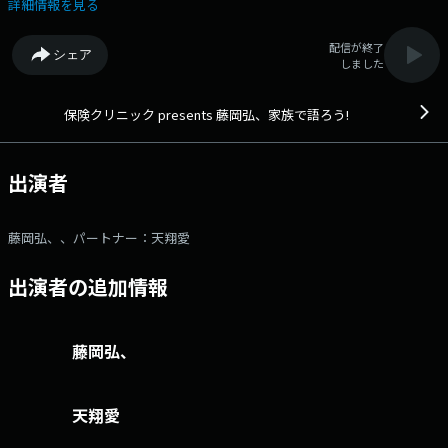
いな」と感じられるトークをお届けします。 また「藤岡弘、しあわせ
詳細情報を見る
格言」と題し、リスナーから寄せられた家族に関する相談に、 藤岡と天
翔 愛のふたりが向き合い、しあわせのヒントを届けるコーナーも！ 家
配信が終了
シェア
族とのつながりを見つめ直すきっかけにもなる、心あたたまる20分間をお
しました
聴きください。メールアドレス： fujioka@1242.com 番組ホームペ
ージはこちら twitterハッシュタグは「#家族で語ろう」twitterアカウ
ントは「@fujioka_1242」
保険クリニック presents 藤岡弘、家族で語ろう!
出演者
藤岡弘、、パートナー：天翔愛
出演者の追加情報
藤岡弘、
天翔愛