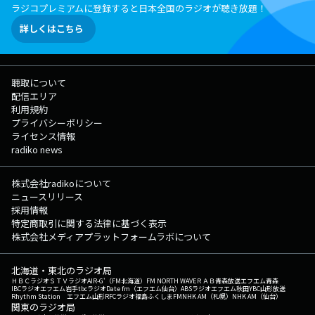
ラジコプレミアムに登録すると日本全国のラジオが聴き放題！
詳しくはこちら
聴取について
配信エリア
利用規約
プライバシーポリシー
ライセンス情報
radiko news
株式会社radikoについて
ニュースリリース
採用情報
特定商取引に関する法律に基づく表示
株式会社メディアプラットフォームラボについて
北海道・東北のラジオ局
ＨＢＣラジオ
ＳＴＶラジオ
AIR-G'（FM北海道）
FM NORTH WAVE
ＲＡＢ青森放送
エフエム青森
IBCラジオ
エフエム岩手
tbcラジオ
Date fm（エフエム仙台）
ABSラジオ
エフエム秋田
YBC山形放送
Rhythm Station エフエム山形
RFCラジオ福島
ふくしまFM
NHK AM（札幌）
NHK AM（仙台）
関東のラジオ局