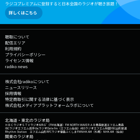
ラジコプレミアムに登録すると日本全国のラジオが聴き放題！
詳しくはこちら
聴取について
配信エリア
利用規約
プライバシーポリシー
ライセンス情報
radiko news
株式会社radikoについて
ニュースリリース
採用情報
特定商取引に関する法律に基づく表示
株式会社メディアプラットフォームラボについて
北海道・東北のラジオ局
ＨＢＣラジオ
ＳＴＶラジオ
AIR-G'（FM北海道）
FM NORTH WAVE
ＲＡＢ青森放送
エフエム青森
IBCラジオ
エフエム岩手
tbcラジオ
Date fm（エフエム仙台）
ABSラジオ
エフエム秋田
YBC山形放送
Rhythm Station エフエム山形
RFCラジオ福島
ふくしまFM
NHK AM（札幌）
NHK AM（仙台）
関東のラジオ局