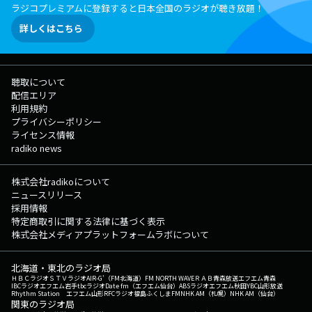
ラジコプレミアムに登録すると日本全国のラジオが聴き放題！
詳しくはこちら
聴取について
配信エリア
利用規約
プライバシーポリシー
ライセンス情報
radiko news
株式会社radikoについて
ニュースリリース
採用情報
特定商取引に関する法律に基づく表示
株式会社メディアプラットフォームラボについて
北海道・東北のラジオ局
ＨＢＣラジオ
ＳＴＶラジオ
AIR-G'（FM北海道）
FM NORTH WAVE
ＲＡＢ青森放送
エフエム青森
IBCラジオ
エフエム岩手
tbcラジオ
Date fm（エフエム仙台）
ABSラジオ
エフエム秋田
YBC山形放送
Rhythm Station エフエム山形
RFCラジオ福島
ふくしまFM
NHK AM（札幌）
NHK AM（仙台）
関東のラジオ局