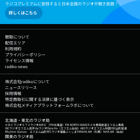
ラジコプレミアムに登録すると日本全国のラジオが聴き放題！
詳しくはこちら
聴取について
配信エリア
利用規約
プライバシーポリシー
ライセンス情報
radiko news
株式会社radikoについて
ニュースリリース
採用情報
特定商取引に関する法律に基づく表示
株式会社メディアプラットフォームラボについて
北海道・東北のラジオ局
ＨＢＣラジオ
ＳＴＶラジオ
AIR-G'（FM北海道）
FM NORTH WAVE
ＲＡＢ青森放送
エフエム青森
IBCラジオ
エフエム岩手
tbcラジオ
Date fm（エフエム仙台）
ABSラジオ
エフエム秋田
YBC山形放送
Rhythm Station エフエム山形
RFCラジオ福島
ふくしまFM
NHK AM（札幌）
NHK AM（仙台）
関東のラジオ局