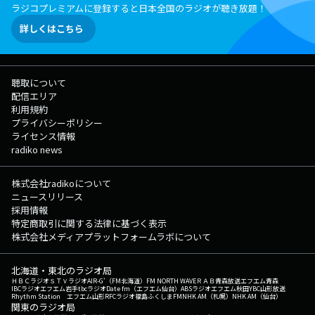
ラジコプレミアムに登録すると日本全国のラジオが聴き放題！
詳しくはこちら
聴取について
配信エリア
利用規約
プライバシーポリシー
ライセンス情報
radiko news
株式会社radikoについて
ニュースリリース
採用情報
特定商取引に関する法律に基づく表示
株式会社メディアプラットフォームラボについて
北海道・東北のラジオ局
ＨＢＣラジオ
ＳＴＶラジオ
AIR-G'（FM北海道）
FM NORTH WAVE
ＲＡＢ青森放送
エフエム青森
IBCラジオ
エフエム岩手
tbcラジオ
Date fm（エフエム仙台）
ABSラジオ
エフエム秋田
YBC山形放送
Rhythm Station エフエム山形
RFCラジオ福島
ふくしまFM
NHK AM（札幌）
NHK AM（仙台）
関東のラジオ局